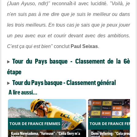
(Juan Ayuso, ndlr)"
reconnaît-il avec lucidité.
"Voilà, je
n'en suis pas à me dire que je suis le meilleur ou dans
les trois meilleurs. En tous cas je sais que je peux jouer
un peu avec eux et courir devant avec des ambitions.
C'est ça qui est bien"
conclut
Paul Seixas
.
Tour du Pays basque - Classement de la 6è
étape
Tour du Pays basque - Classement général
A lire aussi...
TOUR DE FRANCE FEMMES
TOUR DE FRANCE FEMM
Kasia Niewiadoma, "furieuse" : "Célia Gery m'a
Demi Vollering : "Cela prouve q
bloquée..."
grand..."