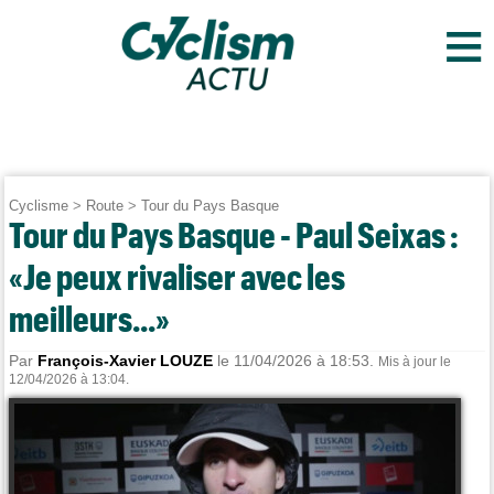
≡
Cyclisme
>
Route
>
Tour du Pays Basque
Tour du Pays Basque - Paul Seixas :
«Je peux rivaliser avec les
meilleurs...»
Par
François-Xavier LOUZE
le 11/04/2026 à 18:53.
Mis à jour le
12/04/2026 à 13:04.