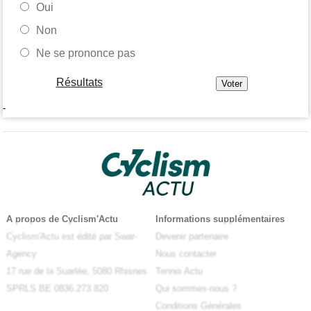
Oui
Non
Ne se prononce pas
Résultats
-
A propos de Cyclism'Actu
Informations supplémentaires
Cyclism'Actu est édité par Swar-
Devenir partenaire
Agency
Nous contacter
17 rue de la Suarlée, 5080 Rhisnes
Tennis Actu
SPRLS BE 0836.273.820
Qui sommes-nous ?
Conditions Générales