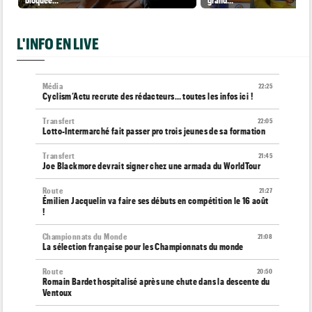
L'INFO EN LIVE
Média
22:25
Cyclism’Actu recrute des rédacteurs… toutes les infos ici !
Transfert
22:05
Lotto-Intermarché fait passer pro trois jeunes de sa formation
Transfert
21:45
Joe Blackmore devrait signer chez une armada du WorldTour
Route
21:27
Émilien Jacquelin va faire ses débuts en compétition le 16 août
!
Championnats du Monde
21:08
La sélection française pour les Championnats du monde
Route
20:50
Romain Bardet hospitalisé après une chute dans la descente du
Ventoux