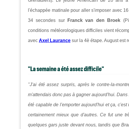
Grenadiers). Le jeune Américain de 20 ans a o
l'échappée matinale pour aller s'imposer avec 1
34 secondes sur
Franck van den Broek
(Pi
conditions météorologiques difficiles vient réco
avec
Axel Laurance
sur la 4è étape. August est r
"La semaine a été assez difficile"
"J'ai été assez surpris, après le contre-la-mont
m'attendais donc pas à gagner aujourd'hui. Dans m
été capable de l'emporter aujourd'hui et ça, c'es
certainement mieux que d'autres. Ce fut une trè
quelques gars juste devant nous, tandis que Bra