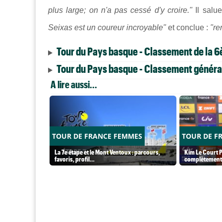
plus large; on n'a pas cessé d'y croire."
Il salu
Seixas est un coureur incroyable"
et conclue :
"re
Tour du Pays basque - Classement de la 6
Tour du Pays basque - Classement généra
A lire aussi...
TOUR DE FRANCE FEMMES
TOUR DE F
La 7e étape et le Mont Ventoux : parcours,
Kim Le Court P
favoris, profil…
complètement 