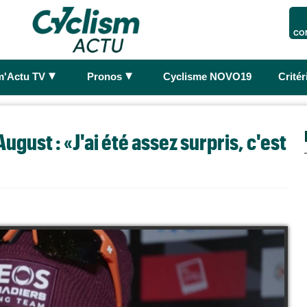
CO
►
►
m'Actu TV
Pronos
Cyclisme NOVO19
Crité
gust : «J'ai été assez surpris, c'est