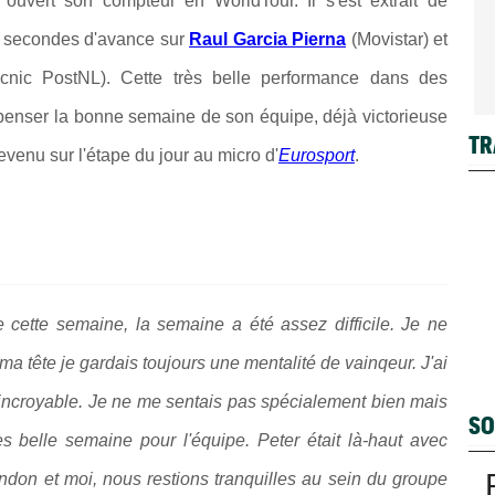
uvert son compteur en WorldTour. Il s'est extrait de
6 secondes d'avance sur
Raul Garcia Pierna
(Movistar) et
cnic PostNL). Cette très belle performance dans des
mpenser la bonne semaine de son équipe, déjà victorieuse
TR
evenu sur l'étape du jour au micro d'
Eurosport
.
re cette semaine, la semaine a été assez difficile. Je ne
a tête je gardais toujours une mentalité de vainqeur. J'ai
t incroyable. Je ne me sentais pas spécialement bien mais
SO
s belle semaine pour l'équipe. Peter était là-haut avec
ndon et moi, nous restions tranquilles au sein du groupe