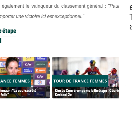
e également le vainqueur du classement général :
"Paul
mporter une victoire ici est exceptionnel."
è étape
l
RANCE FEMMES
TOUR DE FRANCE FEMMES
-
ienaar : "La course a été
Kim Le Court remporte la 6e étape ! Cédrine
folle"
Kerbaol 2e