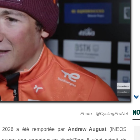
NO
Photo : @CyclingProNet
2026 a été remportée par
Andrew August
(INEOS