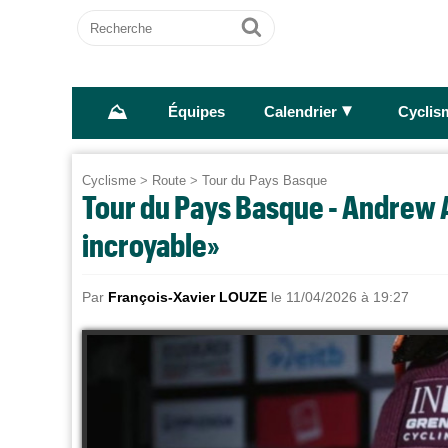
Recherche
Ok
⛰
►
Équipes
Calendrier
Cyclis
Cyclisme
>
Route
>
Tour du Pays Basque
Tour du Pays Basque - Andrew Au
incroyable»
Par
François-Xavier LOUZE
le 11/04/2026 à 19:27