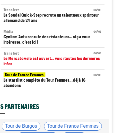
Transfert
06/08
La Soudal Quick-Step recrute un talentueux sprinteur
allemand de 24 ans
Média
06/08
Cyclism’Actu recrute des rédacteurs… si ça vous
intéresse, c'est ici !
Transfert
06/08
Le Mercato vélo est ouvert... voici toutes les dernières
infos
Tour de France Femmes
06/08
La startlist complète du Tour Femmes... déjà 16
abandons
Tour de France Femmes
06/08
La 7e étape et le Mont Ventoux : parcours, favoris,
S PARTENAIRES
profil…
Tour du Portugal
06/08
La surprise Francisco Campos remporte la 1ère étape
Tour de Burgos
Tour de France Femmes