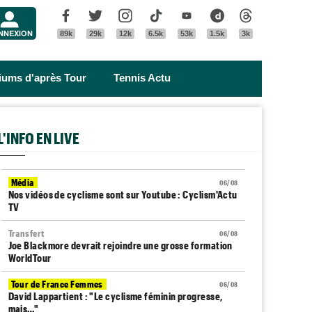
Menu
Facebook
Twitter
Instagram
Tik Tok
Youtube
Dailymotion
Threads
NNEXION
89k
29k
12k
6.5k
53k
1.5k
3k
riums d'après Tour
Tennis Actu
L'INFO EN LIVE
Média
06/08
Nos vidéos de cyclisme sont sur Youtube : Cyclism'Actu
TV
Transfert
06/08
Joe Blackmore devrait rejoindre une grosse formation
WorldTour
Tour de France Femmes
06/08
David Lappartient : "Le cyclisme féminin progresse,
mais…"