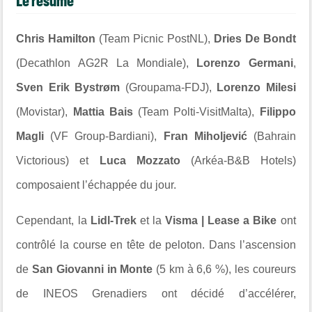
Le résumé
Chris Hamilton
(Team Picnic PostNL),
Dries De Bondt
(Decathlon AG2R La Mondiale),
Lorenzo Germani
,
Sven Erik Bystrøm
(Groupama-FDJ),
Lorenzo Milesi
(Movistar),
Mattia Bais
(Team Polti-VisitMalta),
Filippo
Magli
(VF Group-Bardiani),
Fran Miholjević
(Bahrain
Victorious) et
Luca Mozzato
(Arkéa-B&B Hotels)
composaient l’échappée du jour.
Cependant, la
Lidl-Trek
et la
Visma | Lease a Bike
ont
contrôlé la course en tête de peloton. Dans l’ascension
de
San Giovanni in Monte
(5 km à 6,6 %), les coureurs
de INEOS Grenadiers ont décidé d’accélérer,