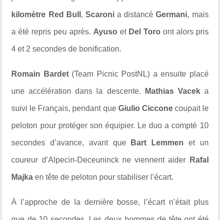
kilomètre Red Bull
,
Scaroni
a distancé
Germani
, mais
a été repris peu après.
Ayuso
et
Del Toro
ont alors pris
4 et 2 secondes de bonification.
Romain Bardet
(Team Picnic PostNL) a ensuite placé
une accélération dans la descente.
Mathias Vacek
a
suivi le Français, pendant que
Giulio Ciccone
coupait le
peloton pour protéger son équipier. Le duo a compté 10
secondes d’avance, avant que
Bart Lemmen
et un
coureur d’Alpecin-Deceuninck ne viennent aider
Rafal
Majka
en tête de peloton pour stabiliser l’écart.
À l’approche de la dernière bosse, l’écart n’était plus
que de 10 secondes. Les deux hommes de tête ont été