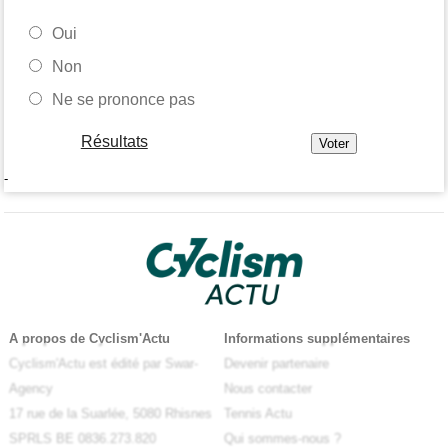
Oui
Non
Ne se prononce pas
Résultats
-
A propos de Cyclism'Actu
Informations supplémentaires
Cyclism'Actu est édité par Swar-
Devenir partenaire
Agency
Nous contacter
17 rue de la Suarlée, 5080 Rhisnes
Tennis Actu
SPRLS BE 0836.273.820
Qui sommes-nous ?