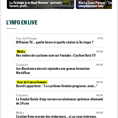
La 7e étape et le Mont Ventoux : parcours,
Kim Le Court Pienaar : "La cour
favoris, profil…
complètement folle"
L'INFO EN LIVE
Tour de Pologne
07:10
Diffusion TV... quelle heure et quelle chaîne la 5e étape ?
Média
06/08
Nos vidéos de cyclisme sont sur Youtube : Cyclism'Actu TV
Transfert
06/08
Joe Blackmore devrait rejoindre une grosse formation
WorldTour
Tour de France Femmes
06/08
David Lappartient : "Le cyclisme féminin progresse, mais…"
Transfert
06/08
La Soudal Quick-Step recrute un talentueux sprinteur allemand
de 24 ans
Média
06/08
Cyclism’Actu recrute des rédacteurs… si ça vous intéresse,