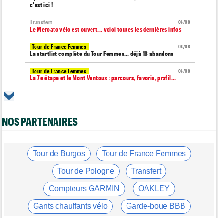
c'est ici !
Transfert
06/08
Le Mercato vélo est ouvert... voici toutes les dernières infos
Tour de France Femmes
06/08
La startlist complète du Tour Femmes... déjà 16 abandons
Tour de France Femmes
06/08
La 7e étape et le Mont Ventoux : parcours, favoris, profil…
Tour du Portugal
06/08
La surprise Francisco Campos remporte la 1ère étape
NOS PARTENAIRES
Tour de Pologne
06/08
Bart Lemmen : "J'attendais cette 1ère victoire depuis
longtemps"
Tour de France Femmes
Tour de Burgos
Tour de France Femmes
06/08
Marlen Reusser : "Le Mont Ventoux... on verra"
Tour de Pologne
Transfert
Tour de France Femmes
06/08
Kim Le Court Pienaar : "La course a été complètement folle"
Compteurs GARMIN
OAKLEY
Route
06/08
Gants chauffants vélo
Garde-boue BBB
Isaac Del Toro prolonge avec UAE Team Emirates-XRG jusqu'en
2031