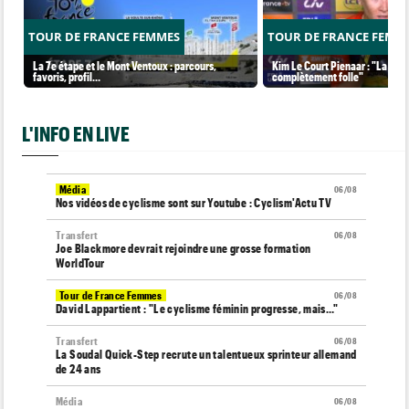
TOUR DE FRANCE FEMMES
TOUR DE FRANCE FEMM
La 7e étape et le Mont Ventoux : parcours,
Kim Le Court Pienaar : "La cour
favoris, profil…
complètement folle"
L'INFO EN LIVE
Média
06/08
Nos vidéos de cyclisme sont sur Youtube : Cyclism'Actu TV
Transfert
06/08
Joe Blackmore devrait rejoindre une grosse formation
WorldTour
Tour de France Femmes
06/08
David Lappartient : "Le cyclisme féminin progresse, mais…"
Transfert
06/08
La Soudal Quick-Step recrute un talentueux sprinteur allemand
de 24 ans
Média
06/08