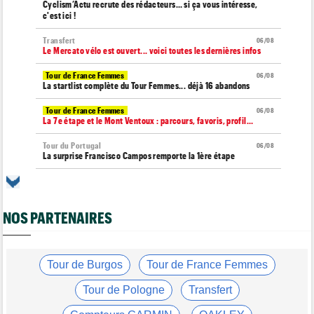
Cyclism’Actu recrute des rédacteurs… si ça vous intéresse,
c'est ici !
Transfert
06/08
Le Mercato vélo est ouvert... voici toutes les dernières infos
Tour de France Femmes
06/08
La startlist complète du Tour Femmes... déjà 16 abandons
Tour de France Femmes
06/08
La 7e étape et le Mont Ventoux : parcours, favoris, profil…
Tour du Portugal
06/08
La surprise Francisco Campos remporte la 1ère étape
Tour de Pologne
06/08
Bart Lemmen : "J'attendais cette 1ère victoire depuis
longtemps"
NOS PARTENAIRES
Tour de France Femmes
06/08
Marlen Reusser : "Le Mont Ventoux... on verra"
Tour de France Femmes
Tour de Burgos
Tour de France Femmes
06/08
Kim Le Court Pienaar : "La course a été complètement folle"
Tour de Pologne
Transfert
Route
06/08
Isaac Del Toro prolonge avec UAE Team Emirates-XRG jusqu'en