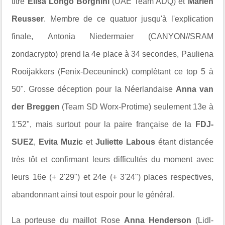
titre
Elisa Longo Borghini
(UAE Team ADQ) et
Marlen
Reusser
. Membre de ce quatuor jusqu'à l'explication
finale,
Antonia Niedermaier (CANYON//SRAM
zondacrypto) prend la 4e place à 34 secondes,
Pauliena
Rooijakkers (Fenix-Deceuninck) complètant ce top 5 à
50". Grosse déception pour la Néerlandaise
Anna van
der Breggen
(Team SD Worx-Protime) seulement 13e à
1'52", mais surtout
pour la paire française de la
FDJ-
SUEZ
,
Evita Muzic
et
Juliette Labous
étant distancée
très tôt et confirmant leurs difficultés du moment avec
leurs 16e (+ 2'29") et 24e (+ 3'24") places respectives,
abandonnant ainsi tout espoir pour le général.
La porteuse du maillot Rose
Anna Henderson
(Lidl-