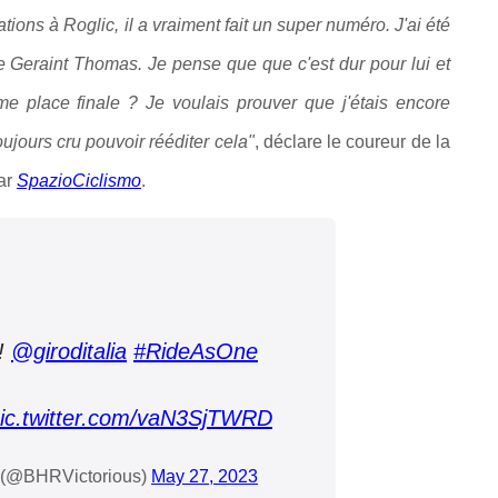
itations à Roglic, il a vraiment fait un super numéro.
J'ai été
de Geraint Thomas. Je pense que que c'est dur pour lui et
ème place finale ? Je voulais prouver que j'étais encore
oujours cru pouvoir rééditer cela"
, déclare le coureur de la
ar
SpazioCiclismo
.
!
@giroditalia
#RideAsOne
ic.twitter.com/vaN3SjTWRD
s (@BHRVictorious)
May 27, 2023