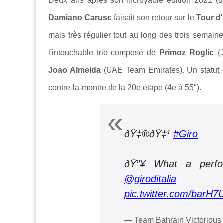
Deux ans après son incroyable édition 2021 (
Damiano Caruso
faisait son retour sur le
Tour d'I
mais très régulier tout au long des trois semaines,
l'intouchable trio composé de
Primoz Roglic
(J
Joao Almeida
(UAE Team Emirates). Un statut 
contre-la-montre de la 20e étape (4e à 55").
ðŸ‡®ðŸ‡¹
#Giro
ðŸ”¥ What a perf
@giroditalia
pic.twitter.com/barH
— Team Bahrain Victoriou