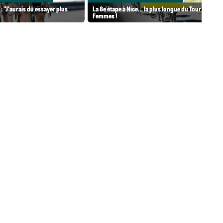
: "J'aurais dû essayer plus
La 8e étape à Nice… la plus longue du Tour
Femmes !