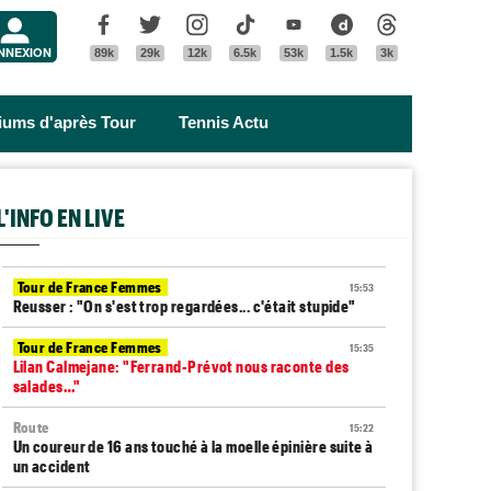
Menu
Facebook
Twitter
Instagram
Tik Tok
Youtube
Dailymotion
Threads
NNEXION
89k
29k
12k
6.5k
53k
1.5k
3k
riums d'après Tour
Tennis Actu
L'INFO EN LIVE
Tour de France Femmes
15:53
Reusser : "On s'est trop regardées... c'était stupide"
Tour de France Femmes
15:35
Lilan Calmejane: "Ferrand-Prévot nous raconte des
salades…"
Route
15:22
Un coureur de 16 ans touché à la moelle épinière suite à
un accident