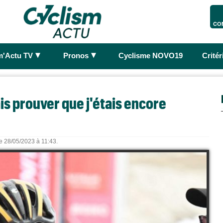
CO
►
►
m'Actu TV
Pronos
Cyclisme NOVO19
Crité
lais prouver que j'étais encore
le 28/05/2023 à 11:43.