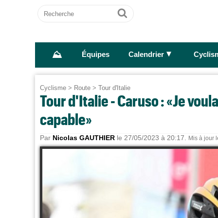
Recherche
Ok
⛰
►
Équipes
Calendrier
Cyclis
Cyclisme
>
Route
>
Tour d'Italie
Tour d'Italie - Caruso : «Je vou
capable»
Par
Nicolas GAUTHIER
le 27/05/2023 à 20:17.
Mis à jour 