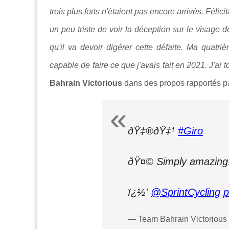
trois plus forts n'étaient pas encore arrivés. Félic
un peu triste de voir la déception sur le visage 
qu'il va devoir digérer cette défaite. Ma quatri
capable de faire ce que j'avais fait en 2021. J'ai t
Bahrain Victorious
dans des propos rapportés p
ðŸ‡®ðŸ‡¹
#Giro
ðŸ¤© Simply amazing
ï¿½'
@SprintCycling
p
— Team Bahrain Victoriou