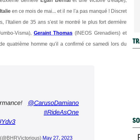
deuxième derrière
Egan Bernal
et une victoire d'étape),
talie
en ce mois de mai... et il ne l'a pas manqué ! Discret
 l'Italien de 35 ans s'est le montré le plus fort derrrière
umbo-Visma),
Geraint Thomas
(INEOS Grenadiers) et
TR
de quatrième homme qu'il a confirmé ce samedi lors du
ormance!
@CarusoDamiano
#RideAsOne
SO
7UYdv3
s (@BHRVictorious)
May 27, 2023