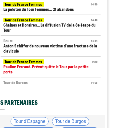
Tour de France Femmes
14:59
La peloton du Tour Femmes... 21 abandons
Tour de France Femmes
14:48
Chaînes et Horaires… La diffusion TV de la 8e étape du
Tour
Route
14:34
Anton Schiffer de nouveau victime d'une fracture de la
clavicule
Tour de France Femmes
14:19
Pauline Ferrand-Prévot quitte le Tour par la petite
porte
Tour de Burgos
14:05
Nouveau coup d'arrêt pour Jarno Widar, contraint à
l'abandon
S PARTENAIRES
Tour de France Femmes
13:29
Lorena Wiebes : "La 8e étape ? Nous l'avons ciblé..."
Tour de France Femmes
13:09
Tour d'Espagne
Tour de Burgos
Antonia Niedermaier : "Kasia ? J’ai toujours cru en elle"