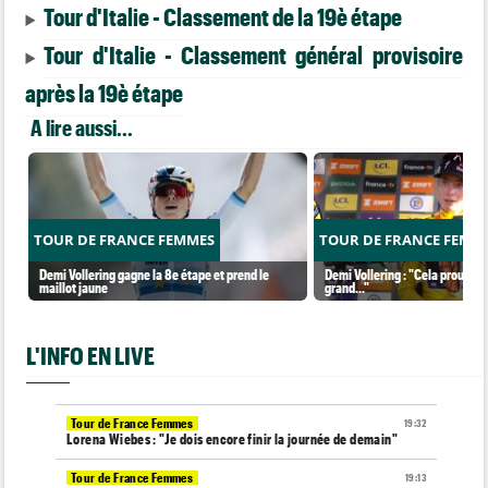
Tour d'Italie - Classement de la 19è étape
Tour d'Italie - Classement général provisoire
après la 19è étape
A lire aussi...
TOUR DE FRANCE FEMMES
TOUR DE FRANCE FEMM
Demi Vollering gagne la 8e étape et prend le
Demi Vollering : "Cela prouve q
maillot jaune
grand..."
L'INFO EN LIVE
Tour de France Femmes
19:32
Lorena Wiebes : "Je dois encore finir la journée de demain"
Tour de France Femmes
19:13