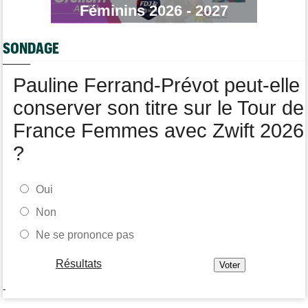
Tour de France Femmes
Féminins 2026 - 2027
14:48
Chaînes et Horaires… La diffusion TV de la 8e étape du Tour
Route
14:34
SONDAGE
Anton Schiffer de nouveau victime d'une fracture de la
clavicule
Pauline Ferrand-Prévot peut-elle
conserver son titre sur le Tour de
France Femmes avec Zwift 2026
?
Oui
Non
Ne se prononce pas
Résultats
-