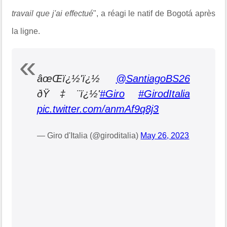
travail que j'ai effectué
", a réagi le natif de
Bogotá après
la ligne.
âœŒï¿½'ï¿½
@SantiagoBS26
ðŸ‡¨ï¿½'
#Giro
#GirodItalia
pic.twitter.com/anmAf9q8j3
— Giro d'Italia (@giroditalia)
May 26, 2023