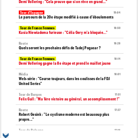
Demi Vollering : "Cela prouve que si on rêve en grand..."
Tour d'Espagne
19:04
Le parcours de la 20e étape modifié à cause d'éboulements
Tour de France Femmes
18:50
Kasia Niewiadoma furieuse : "Célia Gery m'a bloquée..."
Route
18:28
Quels seront les prochains défis de Tadej Pogacar ?
Tour de France Femmes
18:14
Demi Vollering gagne la 8e étape et prend le maillot jaune
Média
18:01
Web-série : "Course toujours, dans les coulisses de la FDJ
United Series"
Tour de Burgos
17:51
Felix Gall : "Ma 1ère victoire au général, un accomplissement !"
Route
17:37
Robert Gesink : "Le cyclisme moderne est beaucoup plus
propre..."
Tour de Pologne
17:16
Joao Almeida a dû abandonner après une chute