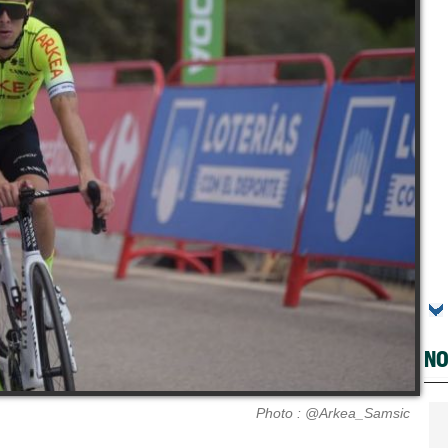
NO
Photo : @Arkea_Samsic