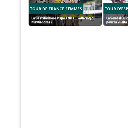
TOUR DE FRANCE FEMMES
TOUR D'ES
La 9e et dernière étape à Nice... Vollering ou
La Soudal Quic
Niewiadoma ?
pour la Vuelta