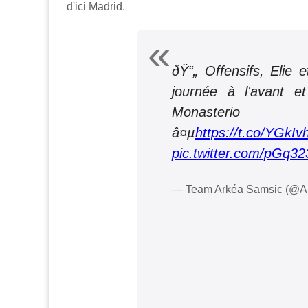
d'ici Madrid.
ðŸ“„ Offensifs, Elie 
journée à l'avant e
Monasterio
â¤µ
https://t.co/YGkI
pic.twitter.com/pGq3
— Team Arkéa Samsic (@A