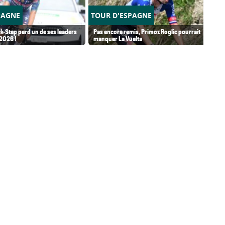
PAGNE
TOUR D'ESPAGNE
k-Step perd un de ses leaders
Pas encore remis, Primoz Roglic pourrait
 2026 !
manquer La Vuelta