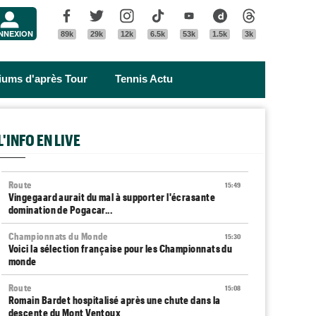
Menu
Facebook
Twitter
Instagram
Tik Tok
Youtube
Dailymotion
Threads
NNEXION
89k
29k
12k
6.5k
53k
1.5k
3k
riums d'après Tour
Tennis Actu
L'INFO EN LIVE
Route
15:49
Vingegaard aurait du mal à supporter l'écrasante
domination de Pogacar...
Championnats du Monde
15:30
Voici la sélection française pour les Championnats du
monde
Route
15:08
Romain Bardet hospitalisé après une chute dans la
descente du Mont Ventoux