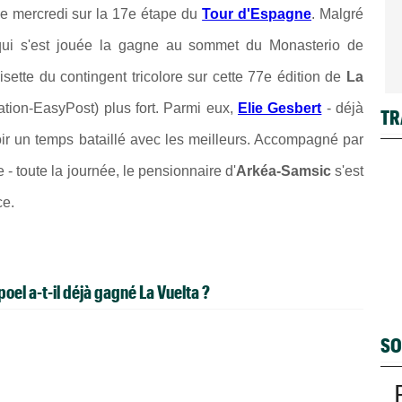
ce mercredi sur la 17e étape du
Tour d'Espagne
. Malgré
qui s'est jouée la gagne
au sommet du Monasterio de
isette du contingent tricolore sur cette 77e édition de
La
ion-EasyPost) plus fort. Parmi eux,
Elie Gesbert
- déjà
TR
oir un temps bataillé avec les meilleurs. Accompagné par
e - toute la journée, le pensionnaire d'
Arkéa-Samsic
s'est
ce.
el a-t-il déjà gagné La Vuelta ?
SO