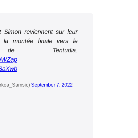
et Simon reviennent sur leur
t la montée finale vers le
 de Tentudia.
vhWZap
23aXwb
rkea_Samsic)
September 7, 2022