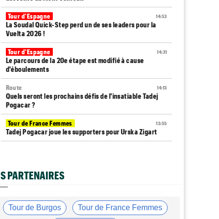
Tour d'Espagne
14:53
La Soudal Quick-Step perd un de ses leaders pour la
Vuelta 2026 !
Tour d'Espagne
14:31
Le parcours de la 20e étape est modifié à cause
d'éboulements
Route
14:13
Quels seront les prochains défis de l'insatiable Tadej
Pogacar ?
Tour de France Femmes
13:55
Tadej Pogacar joue les supporters pour Urska Zigart
Tour de Pologne
13:22
Louis Barré : "J'étais déterminé à remporter une étape"
S PARTENAIRES
Tour de France Femmes
13:04
Loes Adegeest : "On essaiera encore..."
Tour de France Femmes
12:58
Tour de Burgos
Tour de France Femmes
La 9e et dernière étape à Nice... Vollering ou