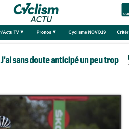
CO
►
►
m'Actu TV
Pronos
Cyclisme NOVO19
Crité
«J'ai sans doute anticipé un peu trop