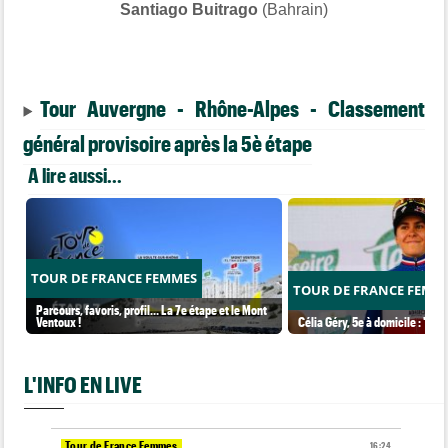
Santiago Buitrago
(Bahrain)
Tour Auvergne - Rhône-Alpes - Classement
général provisoire après la 5è étape
A lire aussi...
TOUR DE FRANCE FEMMES
TOUR DE FRANCE FEMM
Parcours, favoris, profil… La 7e étape et le Mont
Ventoux !
Célia Géry, 5e à domicile : "J'ai
L'INFO EN LIVE
Tour de France Femmes
16:24