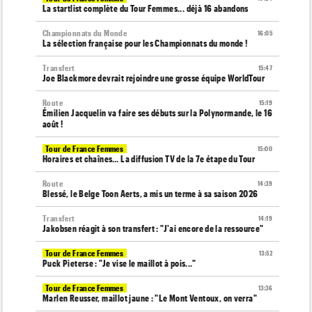
La startlist complète du Tour Femmes... déjà 16 abandons
Championnats du Monde
16:05
La sélection française pour les Championnats du monde !
Transfert
15:47
Joe Blackmore devrait rejoindre une grosse équipe WorldTour
Route
15:19
Émilien Jacquelin va faire ses débuts sur la Polynormande, le 16
août !
Tour de France Femmes
15:00
Horaires et chaînes… La diffusion TV de la 7e étape du Tour
Route
14:39
Blessé, le Belge Toon Aerts, a mis un terme à sa saison 2026
Transfert
14:19
Jakobsen réagit à son transfert : "J'ai encore de la ressource"
Tour de France Femmes
13:52
Puck Pieterse : "Je vise le maillot à pois..."
Tour de France Femmes
13:36
Marlen Reusser, maillot jaune : "Le Mont Ventoux, on verra"