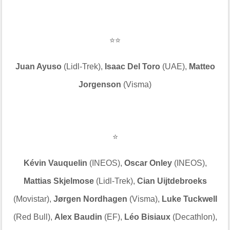
⭐⭐
Juan Ayuso
(Lidl-Trek),
Isaac Del Toro
(UAE),
Matteo
Jorgenson
(Visma)
⭐
Kévin Vauquelin
(INEOS),
Oscar Onley
(INEOS),
Mattias Skjelmose
(Lidl-Trek),
Cian Uijtdebroeks
(Movistar),
Jørgen Nordhagen
(Visma),
Luke Tuckwell
(Red Bull),
Alex Baudin
(EF),
Léo Bisiaux
(Decathlon),