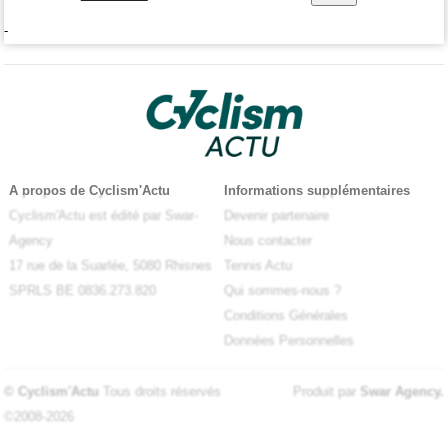
-
A propos de Cyclism'Actu
Informations supplémentaires
Cyclism'Actu est édité par Swar-
Devenir partenaire
Agency
Nous contacter
17 rue de la Suarlée, 5080 Rhisnes
Tennis Actu
SPRLS BE 0836.273.820
Qui sommes-nous ?
Conditions Générales
Données Personnelles
© Cyclism'Actu
Tous droits réservés
Produit par
Swar Agency
.
©2008-2026