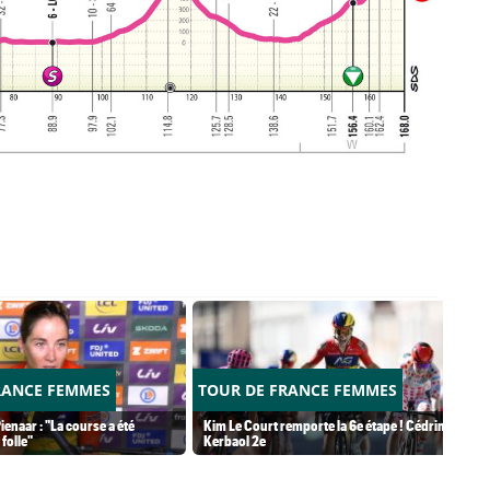
RANCE FEMMES
TOUR DE FRANCE FEMMES
ienaar : "La course a été
Kim Le Court remporte la 6e étape ! Cédrine
folle"
Kerbaol 2e