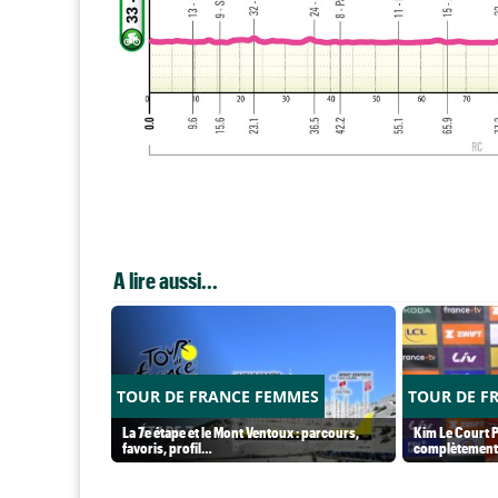
A lire aussi...
TOUR DE FRANCE FEMMES
TOUR DE F
La 7e étape et le Mont Ventoux : parcours,
Kim Le Court P
favoris, profil…
complètement 