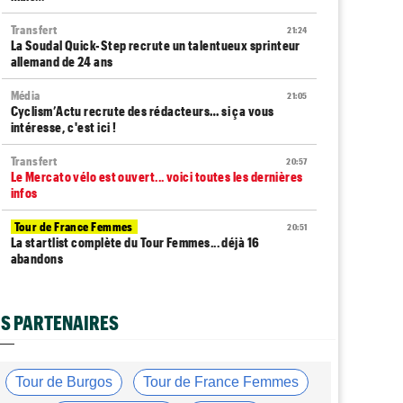
Transfert
21:24
La Soudal Quick-Step recrute un talentueux sprinteur
allemand de 24 ans
Média
21:05
Cyclism’Actu recrute des rédacteurs… si ça vous
intéresse, c'est ici !
Transfert
20:57
Le Mercato vélo est ouvert... voici toutes les dernières
infos
Tour de France Femmes
20:51
La startlist complète du Tour Femmes... déjà 16
abandons
Tour de France Femmes
20:38
La 7e étape et le Mont Ventoux : parcours, favoris,
S PARTENAIRES
profil…
Tour du Portugal
20:17
La surprise Francisco Campos remporte la 1ère étape
Tour de Burgos
Tour de France Femmes