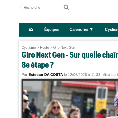
Recherche
Ok
⛰
►
Équipes
Calendrier
Cyclis
Cyclisme
>
Route
>
Giro Next Gen
Giro Next Gen - Sur quelle chaîn
8e étape ?
Par
Esteban DA COSTA
le 12/06/2026 à 11:33.
Mis à jour