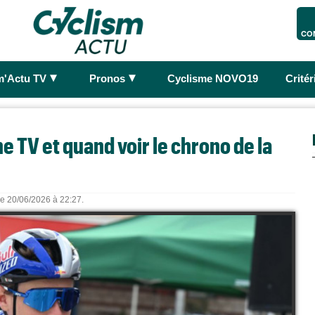
CO
►
►
m'Actu TV
Pronos
Cyclisme NOVO19
Crité
e TV et quand voir le chrono de la
 le 20/06/2026 à 22:27.