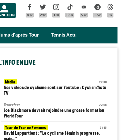
Menu
Facebook
Twitter
Instagram
Tik Tok
Youtube
Dailymotion
Threads
NNEXION
89k
29k
12k
6.5k
53k
1.5k
3k
riums d'après Tour
Tennis Actu
L'INFO EN LIVE
Média
22:30
Nos vidéos de cyclisme sont sur Youtube : Cyclism'Actu
TV
Transfert
22:08
Joe Blackmore devrait rejoindre une grosse formation
WorldTour
Tour de France Femmes
21:45
David Lappartient : "Le cyclisme féminin progresse,
mais…"