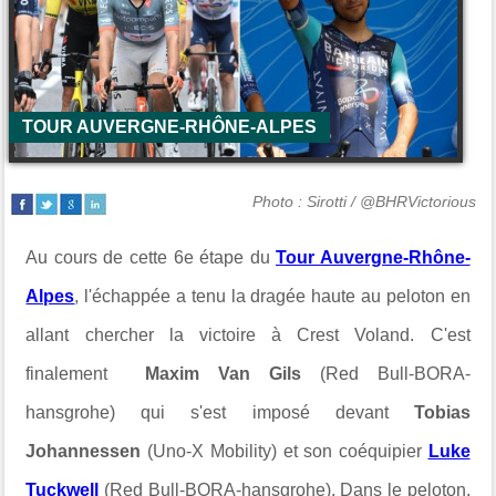
TOUR AUVERGNE-RHÔNE-ALPES
Photo : Sirotti / @BHRVictorious
Au cours de cette 6e étape du
Tour Auvergne-Rhône-
Alpes
, l'échappée a tenu la dragée haute au peloton en
allant chercher la victoire à
Crest Voland. C'est
finalement
Maxim Van Gils
(Red Bull-BORA-
hansgrohe) qui s'est imposé devant
Tobias
Johannessen
(Uno-X Mobility) et son coéquipier
Luke
Tuckwell
(Red Bull-BORA-hansgrohe). Dans le peloton,