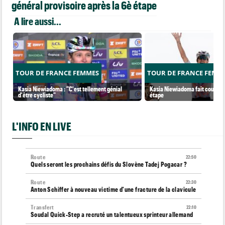
général provisoire après la 6è étape
A lire aussi...
TOUR DE FRANCE FEMMES
TOUR DE FRANCE FEMM
Kasia Niewiadoma : "C'est tellement génial
Kasia Niewiadoma fait coup dou
d'être cycliste"
étape
L'INFO EN LIVE
Route
22:50
Quels seront les prochains défis du Slovène Tadej Pogacar ?
Route
22:30
Anton Schiffer à nouveau victime d'une fracture de la clavicule
Transfert
22:10
Soudal Quick-Step a recruté un talentueux sprinteur allemand