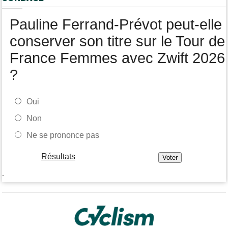
Tour de Pologne
17:28
Pauline Ferrand-Prévot peut-elle
Joao Almeida a abandonné après une nouvelle chute
conserver son titre sur le Tour de
France Femmes avec Zwift 2026
?
Oui
Non
Ne se prononce pas
Résultats
-