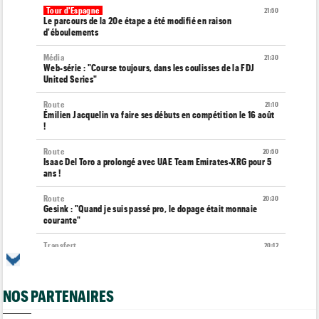
Tour d'Espagne
21:50
Le parcours de la 20e étape a été modifié en raison
d'éboulements
Média
21:30
Web-série : "Course toujours, dans les coulisses de la FDJ
United Series"
Route
21:10
Émilien Jacquelin va faire ses débuts en compétition le 16 août
!
Route
20:50
Isaac Del Toro a prolongé avec UAE Team Emirates-XRG pour 5
ans !
Route
20:30
Gesink : "Quand je suis passé pro, le dopage était monnaie
courante"
Transfert
20:12
Le Mercato vélo est ouvert... toutes les dernières infos et
rumeurs
NOS PARTENAIRES
Transfert
20:04
Lotto-Intermarché fait passer pro trois jeunes de sa formation