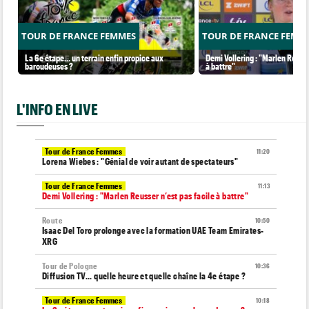
TOUR DE FRANCE FEMMES
TOUR DE FRANCE FEMM
La 6e étape… un terrain enfin propice aux
Demi Vollering : "Marlen Reusse
baroudeuses ?
à battre"
L'INFO EN LIVE
Tour de France Femmes
11:20
Lorena Wiebes : "Génial de voir autant de spectateurs"
Tour de France Femmes
11:13
Demi Vollering : "Marlen Reusser n’est pas facile à battre"
Route
10:50
Isaac Del Toro prolonge avec la formation UAE Team Emirates-
XRG
Tour de Pologne
10:36
Diffusion TV... quelle heure et quelle chaîne la 4e étape ?
Tour de France Femmes
10:18