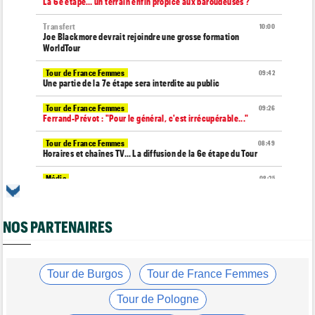
La 6e étape… un terrain enfin propice aux baroudeuses ?
Transfert
10:00
Joe Blackmore devrait rejoindre une grosse formation
WorldTour
Tour de France Femmes
09:42
Une partie de la 7e étape sera interdite au public
Tour de France Femmes
09:26
Ferrand-Prévot : "Pour le général, c'est irrécupérable..."
Tour de France Femmes
08:49
Horaires et chaînes TV… La diffusion de la 6e étape du Tour
Média
08:25
Les vidéos de cyclisme sur Dailymotion : Cyclism'Actu TV
Tour de Burgos
07:56
NOS PARTENAIRES
A quelle heure et sur quelle chaîne suivre la 3e étape à la TV ?
Agenda
07:33
Tour de France Femmes, Pologne, Burgos… au programme de la
semaine
Tour de Burgos
Tour de France Femmes
Route
07:16
Tour de Pologne
Quels sont les prochains défis de Tadej Pogacar ?