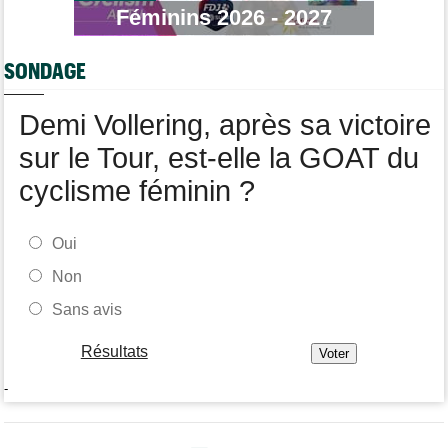
Féminins 2026 - 2027
Média
09:00
Cyclism’Actu cherche rédacteurs… les informations, c'est ici !
SONDAGE
Route
08:31
Les prochains défis de Pogi ? L'insatiable Tadej Pogacar...
Demi Vollering, après sa victoire
sur le Tour, est-elle la GOAT du
cyclisme féminin ?
Oui
Non
Sans avis
Résultats
-