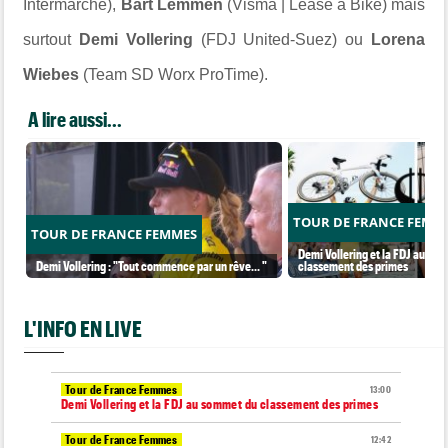
Intermarché),
Bart Lemmen
(Visma | Lease a Bike) mais
surtout
Demi Vollering
(FDJ United-Suez) ou
Lorena
Wiebes
(Team SD Worx ProTime).
A lire aussi...
TOUR DE FRANCE FEMM
TOUR DE FRANCE FEMMES
Demi Vollering et la FDJ au so
Demi Vollering : "Tout commence par un rêve... "
classement des primes
L'INFO EN LIVE
Tour de France Femmes
13:00
Demi Vollering et la FDJ au sommet du classement des primes
Tour de France Femmes
12:42