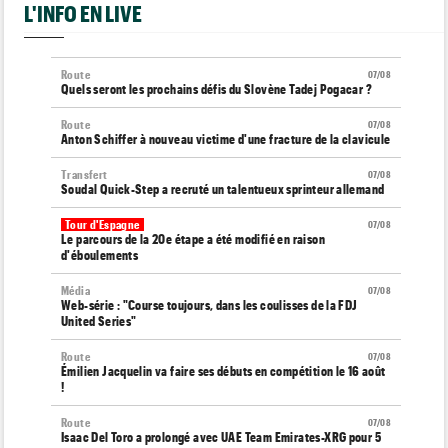
L'INFO EN LIVE
Route
07/08
Quels seront les prochains défis du Slovène Tadej Pogacar ?
Route
07/08
Anton Schiffer à nouveau victime d'une fracture de la clavicule
Transfert
07/08
Soudal Quick-Step a recruté un talentueux sprinteur allemand
Tour d'Espagne
07/08
Le parcours de la 20e étape a été modifié en raison
d'éboulements
Média
07/08
Web-série : "Course toujours, dans les coulisses de la FDJ
United Series"
Route
07/08
Émilien Jacquelin va faire ses débuts en compétition le 16 août
!
Route
07/08
Isaac Del Toro a prolongé avec UAE Team Emirates-XRG pour 5