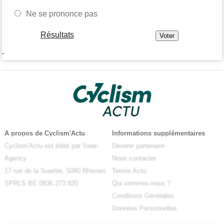
Ne se prononce pas
Résultats
-
A propos de Cyclism'Actu
Informations supplémentaires
Cyclism'Actu est édité par Swar-
Devenir partenaire
Agency
Nous contacter
17 rue de la Suarlée, 5080 Rhisnes
Tennis Actu
SPRLS BE 0836.273.820
Qui sommes-nous ?
Conditions Générales
Données Personnelles