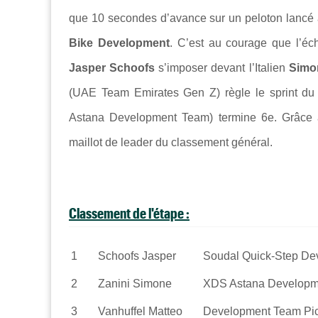
que 10 secondes d’avance sur un peloton lancé 
Bike Development
. C’est au courage que l’éch
Jasper Schoofs
s’imposer devant l’Italien
Simo
(
UAE Team Emirates Gen Z
) règle le sprint d
Astana Development Team
) termine 6e. Grâce
maillot de leader du classement général.
Classement de l'étape :
1
Schoofs
Jasper
Soudal Quick-Step D
2
Zanini
Simone
XDS Astana Developm
3
Vanhuffel
Matteo
Development Team Pic