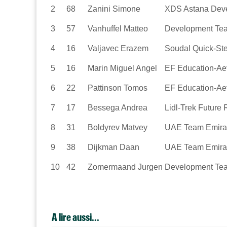
2
68
Zanini
Simone
XDS Astana Dev
3
57
Vanhuffel
Matteo
Development Tea
4
16
Valjavec
Erazem
Soudal Quick-St
5
16
Marin
Miguel Angel
EF Education-Ae
6
22
Pattinson
Tomos
EF Education-Ae
7
17
Bessega
Andrea
Lidl-Trek Future
8
31
Boldyrev
Matvey
UAE Team Emira
9
38
Dijkman
Daan
UAE Team Emira
10
42
Zomermaand
Jurgen
Development Tea
A lire aussi...