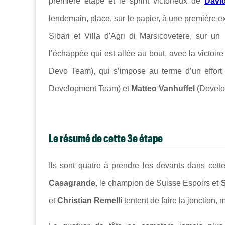
première étape et le sprint victorieux de
Davi
lendemain, place, sur le papier, à une première ex
Sibari
et
Villa d'Agri di Marsicovetere
, sur un 
l’échappée qui est allée au bout, avec la victoir
Devo Team)
, qui s’impose au terme d’un effort
Development Team)
et
Matteo Vanhuffel
(Develo
Le résumé de cette 3e étape
Ils sont quatre à prendre les devants dans cett
Casagrande
, le champion de Suisse Espoirs
et
S
et
Christian Remelli
tentent de faire la jonction,