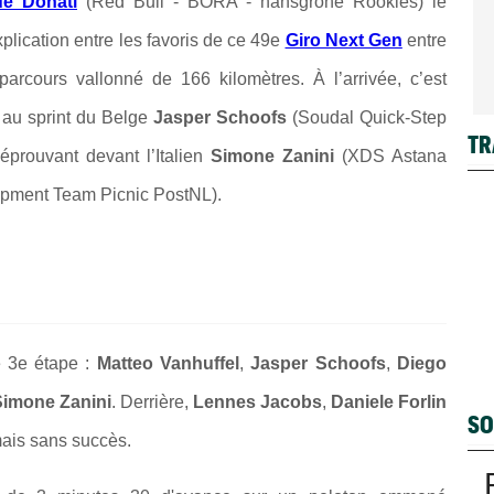
de Donati
(
Red Bull - BORA - hansgrohe Rookies
) le
plication entre les favoris de ce 49e
Giro Next Gen
entre
parcours vallonné de 166 kilomètres. À l’arrivée, c’est
e au sprint du Belge
Jasper Schoofs
(Soudal Quick-Step
TR
 éprouvant devant l’Italien
Simone Zanini
(
XDS Astana
pment Team Picnic PostNL)
.
e 3e étape :
Matteo Vanhuffel
,
Jasper Schoofs
,
Diego
imone Zanini
. Derrière,
Lennes Jacobs
,
Daniele Forlin
SO
 mais sans succès.