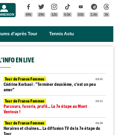
Menu
Facebook
Twitter
Instagram
Tik Tok
Youtube
Dailymotion
Threads
NNEXION
89k
29k
12k
6.5k
53k
1.5k
3k
riums d'après Tour
Tennis Actu
L'INFO EN LIVE
Tour de France Femmes
09:45
Cédrine Kerbaol : "Terminer deuxième, c'est un peu
amer"
Tour de France Femmes
09:22
Parcours, favoris, profil… La 7e étape au Mont
Ventoux !
Tour de France Femmes
08:49
Horaires et chaînes… La diffusion TV de la 7e étape du
Tour