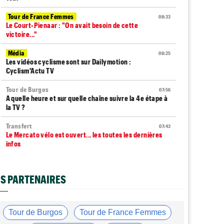
Tour de France Femmes
08:33
Le Court-Pienaar : "On avait besoin de cette
victoire..."
Média
08:25
Les vidéos cyclisme sont sur Dailymotion :
Cyclism'Actu TV
Tour de Burgos
07:56
A quelle heure et sur quelle chaîne suivre la 4e étape à
la TV ?
Transfert
07:43
Le Mercato vélo est ouvert... les toutes les dernières
infos
Route
07:33
L'une des plus anciennes équipes du peloton va
S PARTENAIRES
disparaître en 2027
Tour de Pologne
07:10
Diffusion TV... quelle heure et quelle chaîne la 5e étape
Tour de Burgos
Tour de France Femmes
?