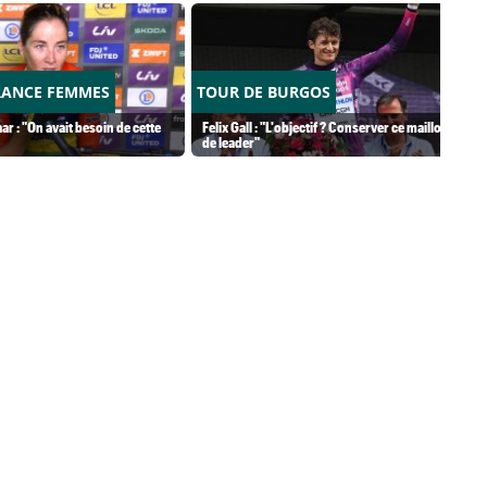
RANCE FEMMES
TOUR DE BURGOS
ar : "On avait besoin de cette
Felix Gall : "L'objectif ? Conserver ce maillot
de leader"