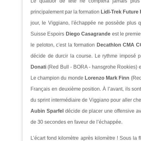
Le quatuor de tête ne comptera jamais plu
principalement par la formation
Lidl-Trek Future
jour, le
Viggiano
, l'échappée ne possède plus q
Suisse Espoirs
Diego Casagrande
est le premie
le peloton, c'est la formation
Decathlon CMA C
décide de durcir la course. Le rythme imposé 
Donati
(
Red Bull - BORA - hansgrohe Rookies
) 
Le champion du monde
Lorenzo Mark Finn
(
Red
Français en deuxième position. À l’avant, ils sont
du sprint intermédiaire de
Viggiano
pour aller che
Aubin Sparfel
décide de placer une offensive avan
de 30 secondes en faveur de l’échappée.
L’écart fond kilomètre après kilomètre ! Sous la