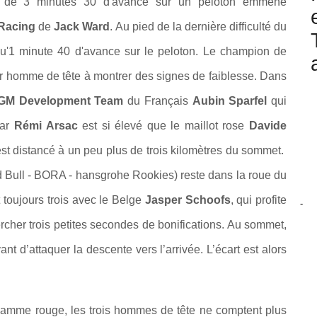
s de 3 minutes 30 d'avance sur un peloton emmené
 Racing
de
Jack Ward
. Au pied de la dernière difficulté du
u'1 minute 40 d'avance sur le peloton. Le champion de
r homme de tête à montrer des signes de faiblesse. Dans
GM Development Team
du Français
Aubin Sparfel
qui
par
Rémi Arsac
est si élevé que le maillot rose
Davide
est distancé à un peu plus de trois kilomètres du sommet.
 Bull - BORA - hansgrohe Rookies
) reste dans la roue du
 toujours trois avec le Belge
Jasper Schoofs
, qui profite
-
rcher trois petites secondes de bonifications. Au sommet,
t d’attaquer la descente vers l’arrivée. L’écart est alors
 flamme rouge, les trois hommes de tête ne comptent plus