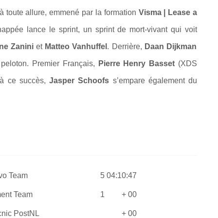
à toute allure, emmené par la formation
Visma | Lease a
appée lance le sprint, un sprint de mort-vivant qui voit
ne Zanini
et
Matteo Vanhuffel
. Derrière,
Daan Dijkman
u peloton. Premier Français,
Pierre Henry Basset
(
XDS
 à ce succès,
Jasper Schoofs
s’empare également du
evo Team
5
04:10:47
ent Team
1
+ 00
nic PostNL
+ 00