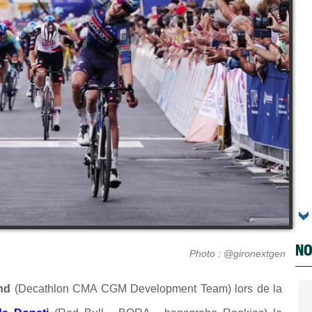
NO
Photo : @gironextgen
nd
(
Decathlon CMA CGM Development Team
) lors de la