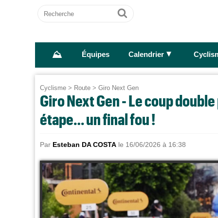
Recherche
Ok
⛰
►
Équipes
Calendrier
Cyclis
Cyclisme
>
Route
>
Giro Next Gen
Giro Next Gen - Le coup double 
étape… un final fou !
Par
Esteban DA COSTA
le 16/06/2026 à 16:38