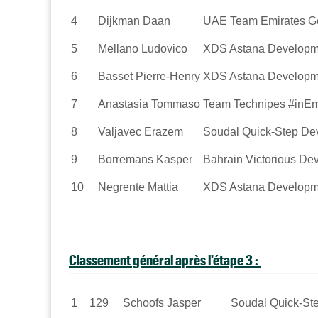
4
Dijkman
Daan
UAE Team Emirates G
5
Mellano
Ludovico
XDS Astana Developm
6
Basset
Pierre-Henry
XDS Astana Developm
7
Anastasia
Tommaso
Team Technipes #inEm
8
Valjavec
Erazem
Soudal Quick-Step D
9
Borremans
Kasper
Bahrain Victorious D
10
Negrente
Mattia
XDS Astana Developm
Classement général après l'étape 3 :
1
129
Schoofs
Jasper
Soudal Quick-St