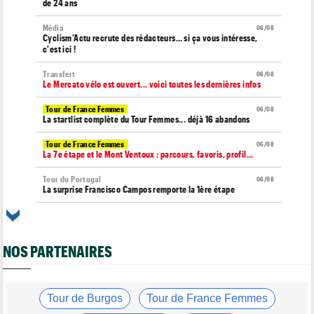
de 24 ans
Média
06/08
Cyclism’Actu recrute des rédacteurs… si ça vous intéresse,
c'est ici !
Transfert
06/08
Le Mercato vélo est ouvert... voici toutes les dernières infos
Tour de France Femmes
06/08
La startlist complète du Tour Femmes... déjà 16 abandons
Tour de France Femmes
06/08
La 7e étape et le Mont Ventoux : parcours, favoris, profil…
Tour du Portugal
06/08
La surprise Francisco Campos remporte la 1ère étape
Tour de Pologne
06/08
Bart Lemmen : "J'attendais cette 1ère victoire depuis
longtemps"
NOS PARTENAIRES
Tour de France Femmes
06/08
Marlen Reusser : "Le Mont Ventoux... on verra"
Tour de France Femmes
Tour de Burgos
Tour de France Femmes
06/08
Kim Le Court Pienaar : "La course a été complètement folle"