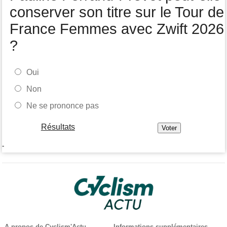
général
conserver son titre sur le Tour de
France Femmes avec Zwift 2026
?
Oui
Non
Ne se prononce pas
Résultats
-
A propos de Cyclism'Actu
Informations supplémentaires