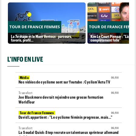
TOUR DE FRANCE FEMMES
TOUR DE FRANCE FEMM
La 7e étape et le Mont Ventoux : parcours,
Kim Le Court Pienaar : "La cour
favoris, profil…
complètement folle"
L'INFO EN LIVE
Média
06/08
Nos vidéos de cyclisme sont sur Youtube : Cyclism'Actu TV
Transfert
06/08
Joe Blackmore devrait rejoindre une grosse formation
WorldTour
Tour de France Femmes
06/08
David Lappartient : "Le cyclisme féminin progresse, mais…"
Transfert
06/08
La Soudal Quick-Step recrute un talentueux sprinteur allemand