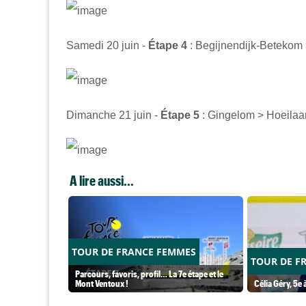
Samedi 20 juin -
Étape 4
:
Begijnendijk-Betekom
Dimanche 21 juin -
Étape 5
: Gingelom >
Hoeilaar
A lire aussi...
TOUR DE FRANCE FEMMES
TOUR DE F
Parcours, favoris, profil… La 7e étape et le
Mont Ventoux !
Célia Géry, 5e à