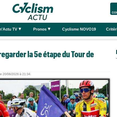
CO
►
►
m'Actu TV
Pronos
Cyclisme NOVO19
Crité
regarder la 5e étape du Tour de
 le 20/06/2026 à 21:34.