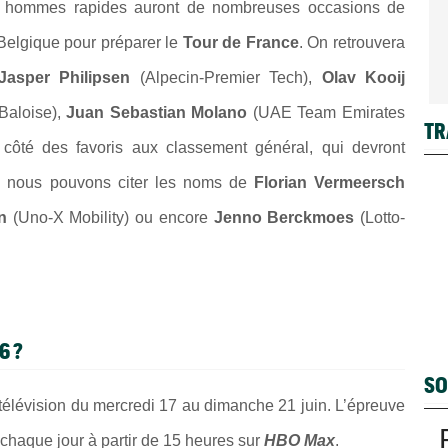
es hommes rapides auront de nombreuses occasions de
n Belgique pour préparer le
Tour de France
. On retrouvera
Jasper Philipsen
(Alpecin-Premier Tech),
Olav Kooij
Baloise),
Juan Sebastian Molano
(UAE Team Emirates
TR
 côté des favoris aux classement général, qui devront
s, nous pouvons citer les noms de
Florian Vermeersch
n
(Uno-X Mobility) ou encore
Jenno Berckmoes
(Lotto-
6 ?
SO
a télévision du mercredi 17 au dimanche 21 juin. L’épreuve
 chaque jour à partir de 15 heures sur
HBO Max
.