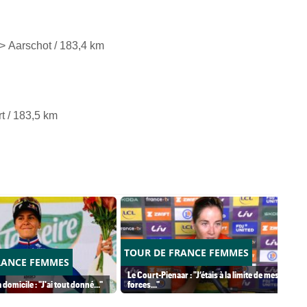
> Aarschot / 183,4 km
t
/ 183,5 km
TOUR DE FRANCE FEMMES
RANCE FEMMES
Le Court-Pienaar : "J’étais à la limite de mes
 domicile : "J'ai tout donné..."
forces..."