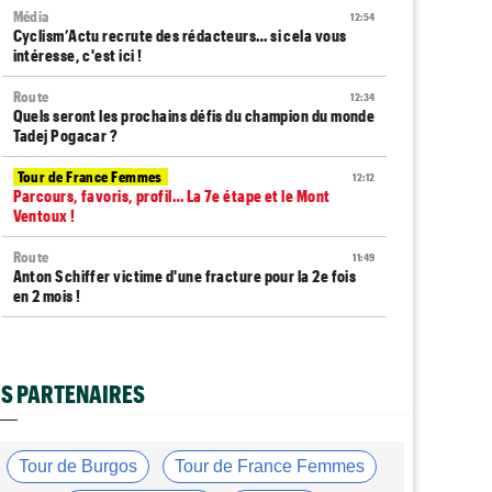
Média
12:54
Cyclism’Actu recrute des rédacteurs… si cela vous
intéresse, c'est ici !
Route
12:34
Quels seront les prochains défis du champion du monde
Tadej Pogacar ?
Tour de France Femmes
12:12
Parcours, favoris, profil… La 7e étape et le Mont
Ventoux !
Route
11:49
Anton Schiffer victime d'une fracture pour la 2e fois
en 2 mois !
Route
11:29
Gesink : "Quand j'ai intégré le peloton, le dopage était
monnaie courante"
S PARTENAIRES
Tour de France Femmes
11:12
Le Court-Pienaar : "J’étais à la limite de mes forces..."
Tour de Burgos
Tour de France Femmes
Tour d'Espagne
10:56