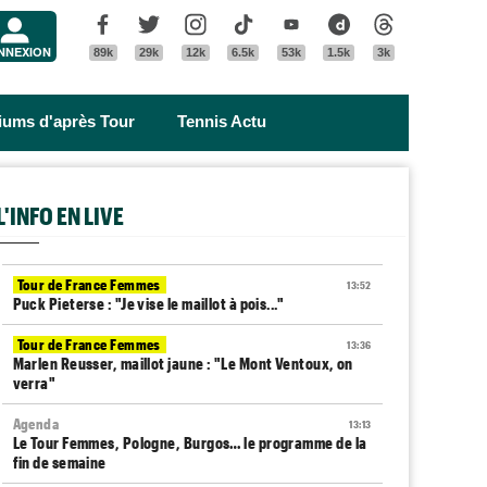
Menu
Facebook
Twitter
Instagram
Tik Tok
Youtube
Dailymotion
Threads
NNEXION
89k
29k
12k
6.5k
53k
1.5k
3k
riums d'après Tour
Tennis Actu
L'INFO EN LIVE
Tour de France Femmes
13:52
Puck Pieterse : "Je vise le maillot à pois..."
Tour de France Femmes
13:36
Marlen Reusser, maillot jaune : "Le Mont Ventoux, on
verra"
Agenda
13:13
Le Tour Femmes, Pologne, Burgos… le programme de la
fin de semaine