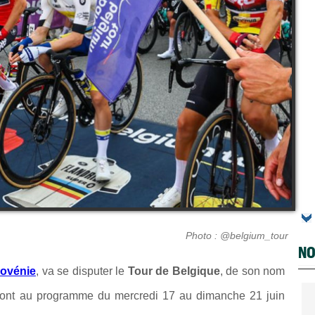
Photo : @belgium_tour
NO
lovénie
, va se disputer le
Tour de Belgique
, de son nom
sont au programme du mercredi 17 au dimanche 21 juin