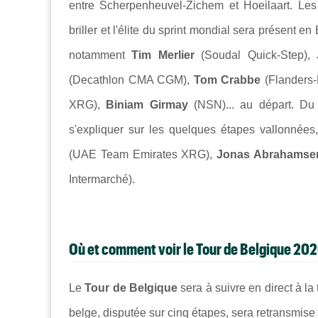
entre Scherpenheuvel-Zichem et
Hoeilaart. L
briller et l'élite du sprint mondial sera présent e
notamment
Tim Merlier
(Soudal Quick-Step),
(Decathlon CMA CGM),
Tom Crabbe
(Flanders-
XRG),
Biniam Girmay
(NSN)... au départ. Du
s'expliquer sur les quelques étapes vallonnée
(UAE Team Emirates XRG),
Jonas Abrahamse
Intermarché).
Où et comment voir le Tour de Belgique 202
Le
Tour de Belgique
sera à suivre en direct à l
belge, disputée sur cinq étapes, sera retransmise