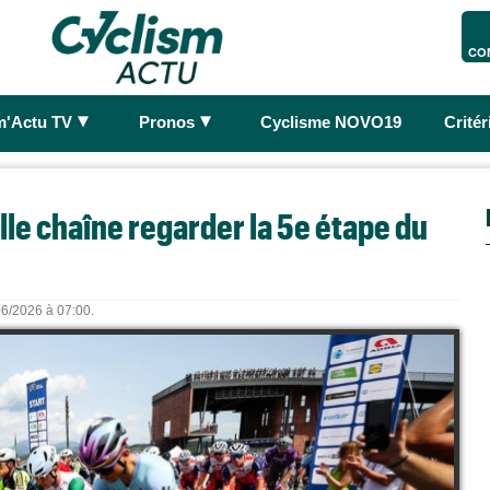
CO
►
►
m'Actu TV
Pronos
Cyclisme NOVO19
Crité
elle chaîne regarder la 5e étape du
06/2026 à 07:00.