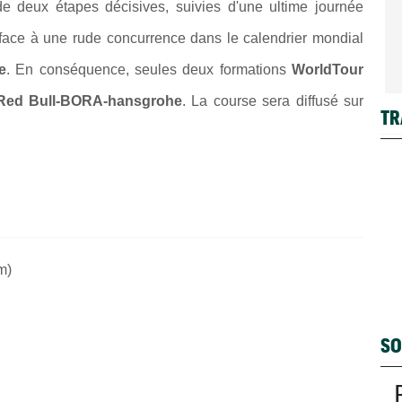
de deux étapes décisives, suivies d'une ultime journée
e face à une rude concurrence dans le calendrier mondial
e
. En conséquence, seules deux formations
WorldTour
Red Bull-BORA-hansgrohe
. La course sera diffusé sur
TR
m)
SO