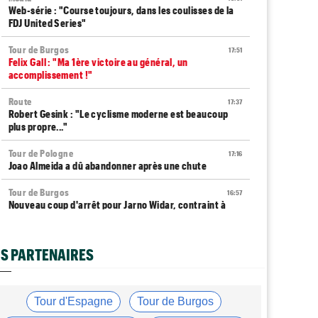
Web-série : "Course toujours, dans les coulisses de la
FDJ United Series"
Tour de Burgos
17:51
Felix Gall : "Ma 1ère victoire au général, un
accomplissement !"
Route
17:37
Robert Gesink : "Le cyclisme moderne est beaucoup
plus propre..."
Tour de Pologne
17:16
Joao Almeida a dû abandonner après une chute
Tour de Burgos
16:57
Nouveau coup d'arrêt pour Jarno Widar, contraint à
l'abandon
Tour de Pologne
16:38
S PARTENAIRES
Louis Barré remporte la 6e étape et prend la 2e place
du général
Média
16:36
Tour d'Espagne
Tour de Burgos
Les vidéos cyclisme sont sur Dailymotion :