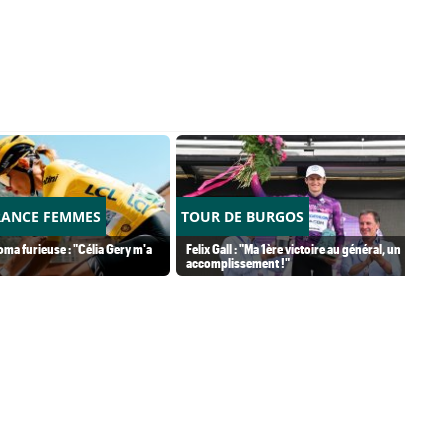
RANCE FEMMES
TOUR DE BURGOS
ma furieuse : "Célia Gery m'a
Felix Gall : "Ma 1ère victoire au général, un
accomplissement !"