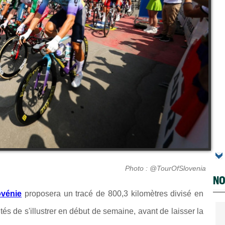
Photo : @TourOfSlovenia
NO
ovénie
proposera un tracé de 800,3 kilomètres divisé en
és de s'illustrer en début de semaine, avant de laisser la