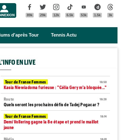
Menu
Facebook
Twitter
Instagram
Tik Tok
Youtube
Dailymotion
Threads
NNEXION
89k
29k
12k
6.5k
53k
1.5k
3k
riums d'après Tour
Tennis Actu
L'INFO EN LIVE
Tour de France Femmes
18:50
Kasia Niewiadoma furieuse : "Célia Gery m'a bloquée..."
Route
18:28
Quels seront les prochains défis de Tadej Pogacar ?
Tour de France Femmes
18:14
Demi Vollering gagne la 8e étape et prend le maillot
jaune
Média
18:01