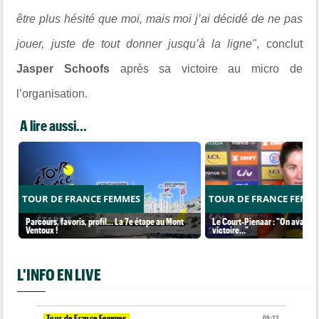
être plus hésité que moi, mais moi j’ai décidé de ne pas
jouer, juste de tout donner jusqu’à la ligne"
, conclut
Jasper Schoofs
après sa victoire au micro de
l’organisation.
A lire aussi...
TOUR DE FRANCE FEMMES
TOUR DE FRANCE FEMM
Parcours, favoris, profil… La 7e étape au Mont
Le Court-Pienaar : "On avait be
Ventoux !
victoire..."
L'INFO EN LIVE
Tour de France Femmes
09:22