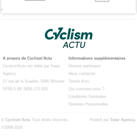
-
A propos de Cyclism'Actu
Informations supplémentaires
Cyclism'Actu est édité par Swar-
Devenir partenaire
Agency
Nous contacter
17 rue de la Suarlée, 5080 Rhisnes
Tennis Actu
SPRLS BE 0836.273.820
Qui sommes-nous ?
Conditions Générales
Données Personnelles
© Cyclism'Actu
Tous droits réservés
Produit par
Swar Agency
.
©2008-2026