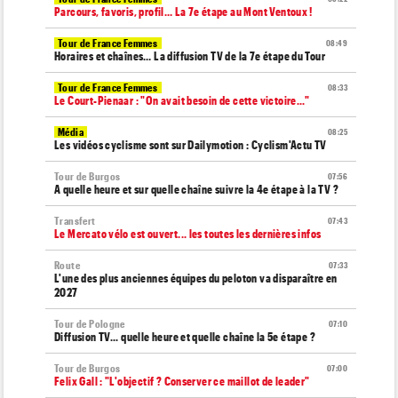
Parcours, favoris, profil… La 7e étape au Mont Ventoux !
Tour de France Femmes
08:49
Horaires et chaînes… La diffusion TV de la 7e étape du Tour
Tour de France Femmes
08:33
Le Court-Pienaar : "On avait besoin de cette victoire..."
Média
08:25
Les vidéos cyclisme sont sur Dailymotion : Cyclism'Actu TV
Tour de Burgos
07:56
A quelle heure et sur quelle chaîne suivre la 4e étape à la TV ?
Transfert
07:43
Le Mercato vélo est ouvert... les toutes les dernières infos
Route
07:33
L'une des plus anciennes équipes du peloton va disparaître en
2027
Tour de Pologne
07:10
Diffusion TV... quelle heure et quelle chaîne la 5e étape ?
Tour de Burgos
07:00
Felix Gall : "L'objectif ? Conserver ce maillot de leader"