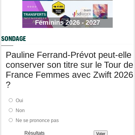
Tour de France Femmes
06/08
Marlen Reusser : "Le Mont Ventoux... on verra"
TRANSFERTS
Féminins 2026 - 2027
Route
06/08
Isaac Del Toro prolonge avec UAE Team Emirates-XRG jusqu'en
2031
SONDAGE
Agenda
06/08
Tour Femmes, Pologne, Burgos… au programme de la fin de
Pauline Ferrand-Prévot peut-elle
semaine
conserver son titre sur le Tour de
France Femmes avec Zwift 2026
?
Oui
Non
Ne se prononce pas
Résultats