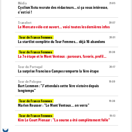
Média
21:05
Cyclism’Actu recrute des rédacteurs… si ça vous intéresse,
c'est ici !
Transfert
20:57
Le Mercato vélo est ouvert... voici toutes les dernières infos
Tour de France Femmes
20:51
La startlist complète du Tour Femmes... déjà 16 abandons
Tour de France Femmes
20:38
La 7e étape et le Mont Ventoux : parcours, favoris, profil…
Tour du Portugal
20:17
La surprise Francisco Campos remporte la 1ère étape
Tour de Pologne
19:59
Bart Lemmen : "J'attendais cette 1ère victoire depuis
longtemps"
Tour de France Femmes
19:38
Marlen Reusser : "Le Mont Ventoux... on verra"
Tour de France Femmes
19:13
Kim Le Court Pienaar : "La course a été complètement folle"
Route
18:58