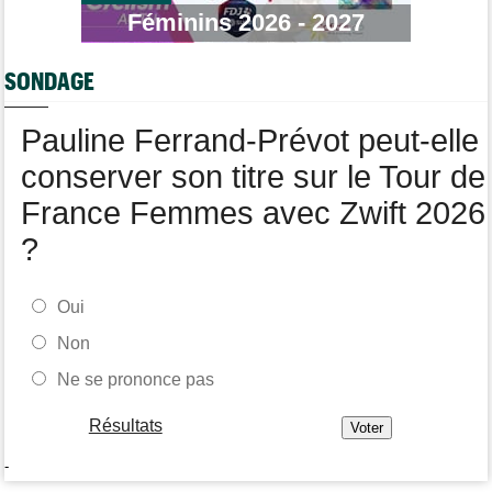
Route
16:22
Féminins 2026 - 2027
Quels seront les prochains défis de Tadej Pogacar ?
Route
15:37
SONDAGE
Un Allemand de la Visma victime d'une fracture pour la 2e fois
en 2 mois !
Pauline Ferrand-Prévot peut-elle
Route
15:18
Blessé, le Belge Toon Aerts, a mis un terme à sa saison 2026
conserver son titre sur le Tour de
France Femmes avec Zwift 2026
?
Oui
Non
Ne se prononce pas
Résultats
-