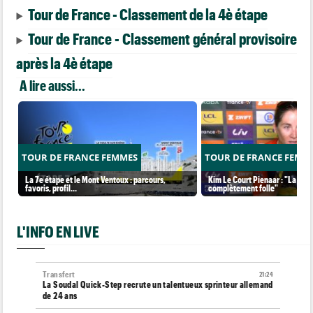
Tour de France - Classement de la 4è étape
Tour de France - Classement général provisoire
après la 4è étape
A lire aussi...
TOUR DE FRANCE FEMMES
TOUR DE FRANCE FEMM
La 7e étape et le Mont Ventoux : parcours,
Kim Le Court Pienaar : "La cour
favoris, profil…
complètement folle"
L'INFO EN LIVE
Transfert
21:24
La Soudal Quick-Step recrute un talentueux sprinteur allemand
de 24 ans