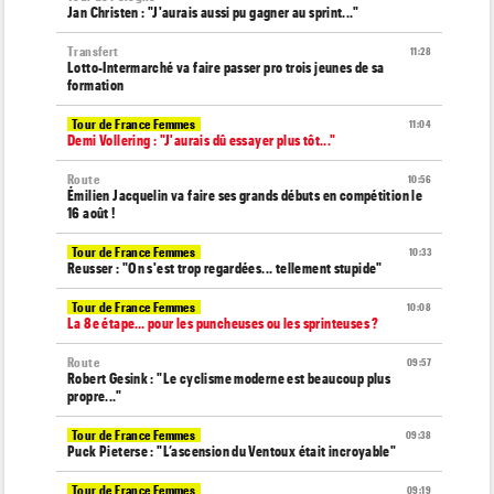
Jan Christen : "J'aurais aussi pu gagner au sprint..."
Transfert
11:28
Lotto-Intermarché va faire passer pro trois jeunes de sa
formation
Tour de France Femmes
11:04
Demi Vollering : "J'aurais dû essayer plus tôt..."
Route
10:56
Émilien Jacquelin va faire ses grands débuts en compétition le
16 août !
Tour de France Femmes
10:33
Reusser : "On s'est trop regardées... tellement stupide"
Tour de France Femmes
10:08
La 8e étape… pour les puncheuses ou les sprinteuses ?
Route
09:57
Robert Gesink : "Le cyclisme moderne est beaucoup plus
propre..."
Tour de France Femmes
09:38
Puck Pieterse : "L’ascension du Ventoux était incroyable"
Tour de France Femmes
09:19