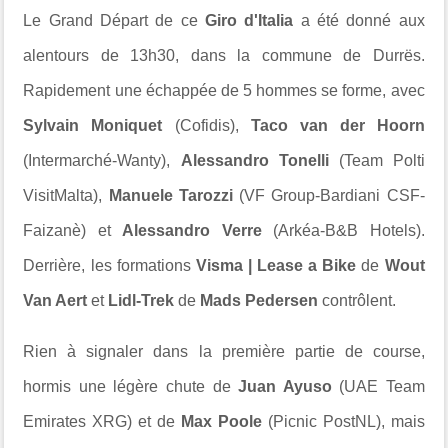
Le Grand Départ de ce
Giro d'Italia
a été donné aux
alentours de 13h30, dans la commune de Durrës.
Rapidement une échappée de 5 hommes se forme, avec
Sylvain Moniquet
(Cofidis),
Taco van der Hoorn
(Intermarché-Wanty),
Alessandro Tonelli
(Team Polti
VisitMalta),
Manuele Tarozzi
(VF Group-Bardiani CSF-
Faizanè) et
Alessandro Verre
(Arkéa-B&B Hotels).
Derrière, les formations
Visma | Lease a Bike
de
Wout
Van Aert
et
Lidl-Trek
de
Mads Pedersen
contrôlent.
Rien à signaler dans la première partie de course,
hormis une légère chute de
Juan Ayuso
(UAE Team
Emirates XRG) et de
Max Poole
(Picnic PostNL), mais