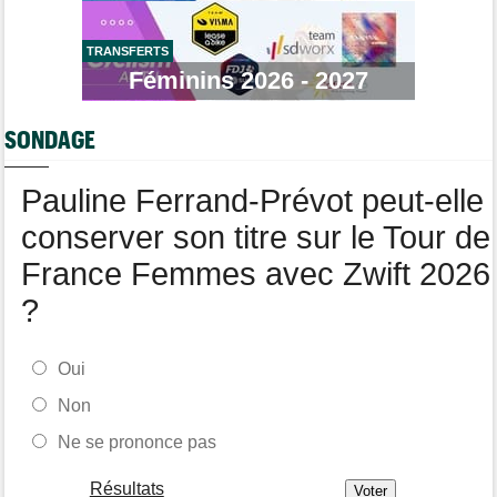
Tour de Burgos
07:00
A quelle heure et sur quelle chaîne suivre la 5e étape à la TV ?
TRANSFERTS
Route
Féminins 2026 - 2027
07/08
Quels seront les prochains défis du Slovène Tadej Pogacar ?
Route
07/08
SONDAGE
Anton Schiffer à nouveau victime d'une fracture de la clavicule
Pauline Ferrand-Prévot peut-elle
conserver son titre sur le Tour de
France Femmes avec Zwift 2026
?
Oui
Non
Ne se prononce pas
Résultats