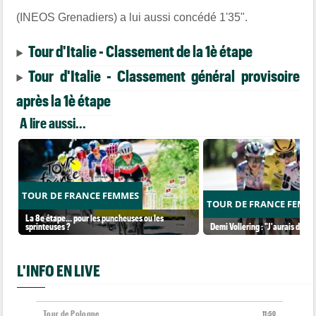
(INEOS Grenadiers) a lui aussi concédé 1'35".
Tour d'Italie - Classement de la 1è étape
Tour d'Italie - Classement général provisoire
après la 1è étape
A lire aussi...
TOUR DE FRANCE FEMMES
TOUR DE FRANCE FEMM
La 8e étape… pour les puncheuses ou les
sprinteuses ?
Demi Vollering : "J'aurais dû ess
L'INFO EN LIVE
Tour de Pologne
11:50