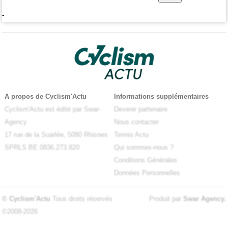
-
A propos de Cyclism'Actu
Informations supplémentaires
Cyclism'Actu est édité par Swar-
Devenir partenaire
Agency
Nous contacter
17 rue de la Suarlée, 5080 Rhisnes
Tennis Actu
SPRLS BE 0836.273.820
Qui sommes-nous ?
Conditions Générales
Données Personnelles
© Cyclism'Actu
Tous droits réservés
Produit par
Swar Agency
.
©2008-2026