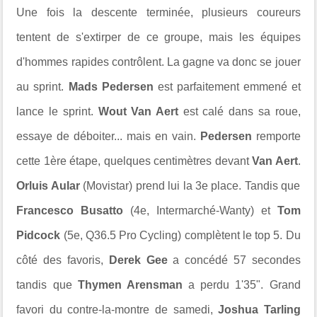
Une fois la descente terminée, plusieurs coureurs
tentent de s'extirper de ce groupe, mais les équipes
d'hommes rapides contrôlent. La gagne va donc se jouer
au sprint.
Mads Pedersen
est parfaitement emmené et
lance le sprint.
Wout Van Aert
est calé dans sa roue,
essaye de déboiter... mais en vain.
Pedersen
remporte
cette 1ère étape, quelques centimètres devant
Van Aert
.
Orluis Aular
(Movistar) prend lui la 3e place. Tandis que
Francesco Busatto
(4e, Intermarché-Wanty) et
Tom
Pidcock
(5e, Q36.5 Pro Cycling) complètent le top 5. Du
côté des favoris,
Derek Gee
a concédé 57 secondes
tandis que
Thymen Arensman
a perdu 1'35". Grand
favori du contre-la-montre de samedi,
Joshua Tarling