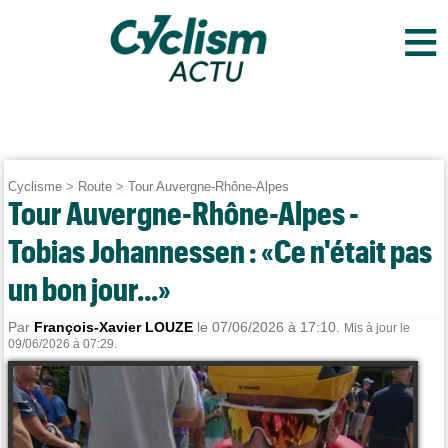
≡
Cyclisme
>
Route
>
Tour Auvergne-Rhône-Alpes
Tour Auvergne-Rhône-Alpes -
Tobias Johannessen : «Ce n'était pas
un bon jour...»
Par
François-Xavier LOUZE
le 07/06/2026 à 17:10.
Mis à jour le
09/06/2026 à 07:29.