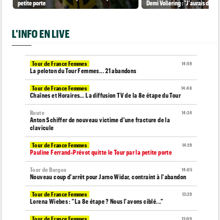
petite porte
Demi Vollering : "J'aurais dû ess
L'INFO EN LIVE
Tour de France Femmes
14:59
La peloton du Tour Femmes... 21 abandons
Tour de France Femmes
14:48
Chaînes et Horaires… La diffusion TV de la 8e étape du Tour
Route
14:34
Anton Schiffer de nouveau victime d'une fracture de la
clavicule
Tour de France Femmes
14:19
Pauline Ferrand-Prévot quitte le Tour par la petite porte
Tour de Burgos
14:05
Nouveau coup d'arrêt pour Jarno Widar, contraint à l'abandon
Tour de France Femmes
13:29
Lorena Wiebes : "La 8e étape ? Nous l'avons ciblé..."
Tour de France Femmes
13:09