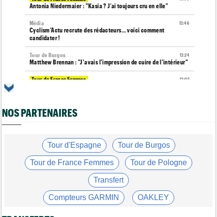
Antonia Niedermaier : "Kasia ? J’ai toujours cru en elle"
Média
12:46
Cyclism’Actu recrute des rédacteurs… voici comment
candidater !
Tour de Burgos
12:24
Matthew Brennan : "J'avais l'impression de cuire de l'intérieur"
Tour de France Femmes
12:05
La 8e étape à Nice… la plus longue du Tour Femmes !
Tour de Pologne
11:50
NOS PARTENAIRES
Jan Christen : "J'aurais aussi pu gagner au sprint..."
Transfert
11:28
Lotto-Intermarché va faire passer pro trois jeunes de sa
formation
Tour d'Espagne
Tour de Burgos
Tour de France Femmes
11:04
Tour de France Femmes
Tour de Pologne
Demi Vollering : "J'aurais dû essayer plus tôt..."
Transfert
Route
10:56
Émilien Jacquelin va faire ses grands débuts en compétition le
Compteurs GARMIN
OAKLEY
16 août !
Gants chauffants vélo
Garde-boue BBB
Tour de France Femmes
10:33