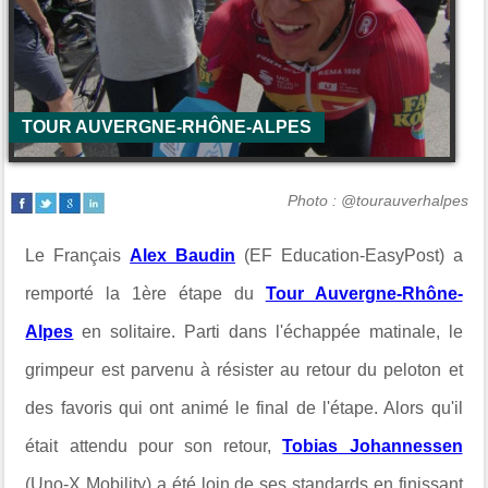
TOUR AUVERGNE-RHÔNE-ALPES
Photo : @tourauverhalpes
Le Français
Alex Baudin
(EF Education-EasyPost) a
remporté la 1ère étape du
Tour Auvergne-Rhône-
Alpes
en solitaire. Parti dans l'échappée matinale, le
grimpeur est parvenu à résister au retour du peloton et
des favoris qui ont animé le final de l'étape. Alors qu'il
était attendu pour son retour,
Tobias Johannessen
(Uno-X Mobility) a été loin de ses standards en finissant