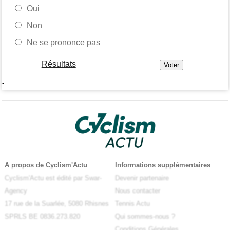
Oui
Non
Ne se prononce pas
Résultats
-
A propos de Cyclism'Actu
Informations supplémentaires
Cyclism'Actu est édité par Swar-
Devenir partenaire
Agency
Nous contacter
17 rue de la Suarlée, 5080 Rhisnes
Tennis Actu
SPRLS BE 0836.273.820
Qui sommes-nous ?
Conditions Générales