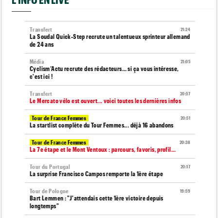
Transfert
21:24
La Soudal Quick-Step recrute un talentueux sprinteur allemand
de 24 ans
Média
21:05
Cyclism’Actu recrute des rédacteurs… si ça vous intéresse,
c'est ici !
Transfert
20:57
Le Mercato vélo est ouvert... voici toutes les dernières infos
Tour de France Femmes
20:51
La startlist complète du Tour Femmes... déjà 16 abandons
Tour de France Femmes
20:38
La 7e étape et le Mont Ventoux : parcours, favoris, profil…
Tour du Portugal
20:17
La surprise Francisco Campos remporte la 1ère étape
Tour de Pologne
19:59
Bart Lemmen : "J'attendais cette 1ère victoire depuis
longtemps"