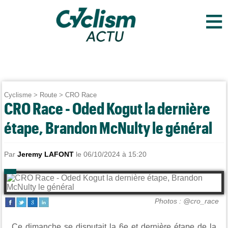
≡
Cyclisme
>
Route
>
CRO Race
CRO Race - Oded Kogut la dernière
étape, Brandon McNulty le général
Par
Jeremy LAFONT
le 06/10/2024 à 15:20
Photos : @cro_race
Ce dimanche se disputait la 6e et dernière étape de la