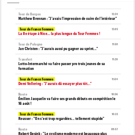
Tour de Burgos
12:24
Matthew Brennan : "J'avais l'impression de cuire de l'intérieur"
Tour de France Femmes
12:05
La 8e étape à Nice… la plus longue du Tour Femmes !
Tour de Pologne
11:50
Jan Christen : "J'aurais aussi pu gagner au sprint..."
Transfert
11:28
Lotto-Intermarché va faire passer pro trois jeunes de sa
formation
Tour de France Femmes
11:04
Demi Vollering : "J'aurais dû essayer plus tôt..."
Route
10:56
Émilien Jacquelin va faire ses grands débuts en compétition le
16 août !
Tour de France Femmes
10:33
Reusser : "On s'est trop regardées... tellement stupide"
Route
09:57
Robert Gesink : "Le cyclisme moderne est beaucoup plus