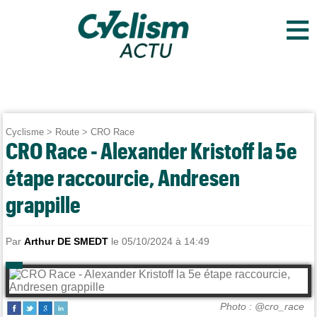
≡
Cyclisme
>
Route
>
CRO Race
CRO Race - Alexander Kristoff la 5e
étape raccourcie, Andresen
grappille
Par
Arthur DE SMEDT
le 05/10/2024 à 14:49
Photo : @cro_race