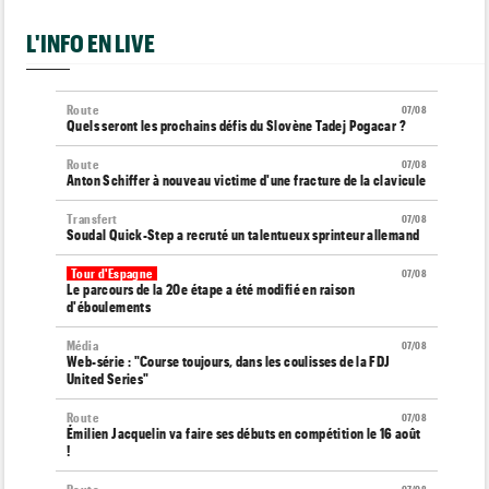
L'INFO EN LIVE
Route
07/08
Quels seront les prochains défis du Slovène Tadej Pogacar ?
Route
07/08
Anton Schiffer à nouveau victime d'une fracture de la clavicule
Transfert
07/08
Soudal Quick-Step a recruté un talentueux sprinteur allemand
Tour d'Espagne
07/08
Le parcours de la 20e étape a été modifié en raison
d'éboulements
Média
07/08
Web-série : "Course toujours, dans les coulisses de la FDJ
United Series"
Route
07/08
Émilien Jacquelin va faire ses débuts en compétition le 16 août
!