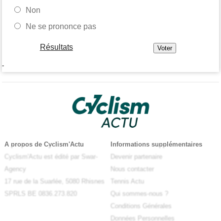
Non
Ne se prononce pas
Résultats
-
A propos de Cyclism'Actu
Informations supplémentaires
Cyclism'Actu est édité par Swar-
Devenir partenaire
Agency
Nous contacter
17 rue de la Suarlée, 5080 Rhisnes
Tennis Actu
SPRLS BE 0836.273.820
Qui sommes-nous ?
Conditions Générales
Données Personnelles