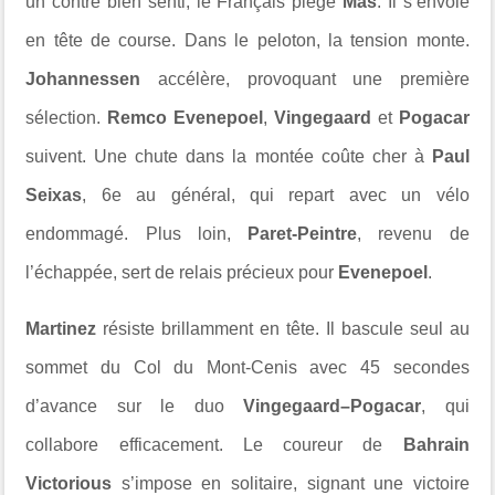
un contre bien senti, le Français piège
Mas
. Il s’envole
en tête de course. Dans le peloton, la tension monte.
Johannessen
accélère, provoquant une première
sélection.
Remco Evenepoel
,
Vingegaard
et
Pogacar
suivent. Une chute dans la montée coûte cher à
Paul
Seixas
, 6e au général, qui repart avec un vélo
endommagé. Plus loin,
Paret-Peintre
, revenu de
l’échappée, sert de relais précieux pour
Evenepoel
.
Martinez
résiste brillamment en tête. Il bascule seul au
sommet du Col du Mont-Cenis avec 45 secondes
d’avance sur le duo
Vingegaard–Pogacar
, qui
collabore efficacement. Le coureur de
Bahrain
Victorious
s’impose en solitaire, signant une victoire