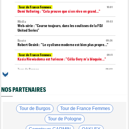
Tour de France Femmes
10:01
Demi Vollering : "Cela prouve que si on rêve en grand..."
Média
09:53
Web-série : "Course toujours, dans les coulisses de la FDJ
United Series"
Route
09:26
Robert Gesink : "Le cyclisme moderne est bien plus propre..."
Tour de France Femmes
09:11
Kasia Niewiadoma est furieuse : "Célia Gery m'a bloquée..."
Tour de Burgos
09:00
La poisse continue pour Jarno Widar, contraint à l'abandon
Média
08:40
NOS PARTENAIRES
Les vidéos de cyclisme sont sur Dailymotion : Cyclism'Actu TV
Route
08:20
Un espoir de 16 ans très lourdement blessé, percuté par une
voiture !
Tour de Burgos
Tour de France Femmes
Tour de France Femmes
08:00
Tour de Pologne
La peloton du Tour de France Femmes... 21 abandons