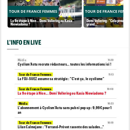
TOUR DE FRANCE FEMMES
TOUR DE FRANCE FEMM
La 9e étape à Nice... Demi Vollering ou Kasia
Demi Vollering : "Cela prouve q
Niewiadoma ?
grand..."
L'INFO EN LIVE
Média
11:20
Cyclism’Actu recrute rédacteurs… toutes les informations ici !
Tour de France Femmes
11:13
La FDJ-SUEZ assume sa stratégie : "C'est ça, le cyclisme"
Tour de France Femmes
10:48
La 9e étape à Nice... Demi Vollering ou Kasia Niewiadoma ?
Média
10:33
L'abonnement à Cyclism'Actu sans pub ni pop up : 9,99€ pour 1
an
Tour de France Femmes
10:19
Lilan Calmejane : "Ferrand-Prévot raconte des salades…"