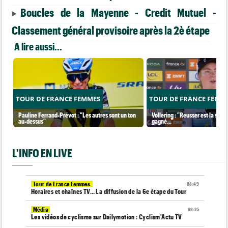
Boucles de la Mayenne - Credit Mutuel -
Classement général provisoire après la 2è étape
A lire aussi...
TOUR DE FRANCE FEMMES
TOUR DE FRANCE FEMM
Pauline Ferrand-Prévot : "Les autres sont un ton
Vollering : "Reusser est la seul
au-dessus"
gagné..."
L'INFO EN LIVE
Tour de France Femmes
08:49
Horaires et chaînes TV… La diffusion de la 6e étape du Tour
Média
08:25
Les vidéos de cyclisme sur Dailymotion : Cyclism'Actu TV