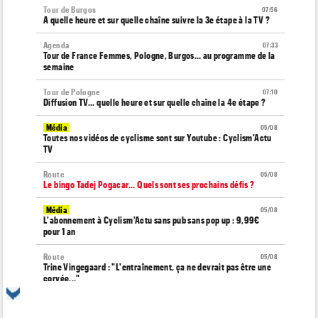
Tour de Burgos
07:56
A quelle heure et sur quelle chaîne suivre la 3e étape à la TV ?
Agenda
07:33
Tour de France Femmes, Pologne, Burgos… au programme de la
semaine
Tour de Pologne
07:10
Diffusion TV... quelle heure et sur quelle chaîne la 4e étape ?
Média
05/08
Toutes nos vidéos de cyclisme sont sur Youtube : Cyclism'Actu
TV
Route
05/08
Le bingo Tadej Pogacar... Quels sont ses prochains défis ?
Média
05/08
L'abonnement à Cyclism'Actu sans pub sans pop up : 9,99€
pour 1 an
Route
05/08
Trine Vingegaard : "L'entraînement, ça ne devrait pas être une
corvée..."
Média
05/08
Cyclism’Actu recrute des rédacteurs… si ça vous intéresse,