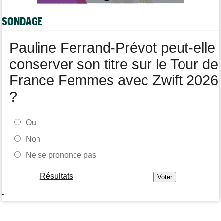
Transfert
05/08
SONDAGE
Le Mercato vélo est ouvert... Toutes les dernières infos de
transferts
Pauline Ferrand-Prévot peut-elle
Tour de France Femmes
05/08
Demi Vollering la 5e étape ! Ferrand-Prévot perd tout
conserver son titre sur le Tour de
France Femmes avec Zwift 2026
?
Oui
Non
Ne se prononce pas
Résultats
-