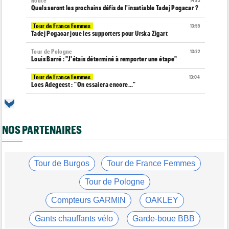
Route
14:13
Quels seront les prochains défis de l'insatiable Tadej Pogacar ?
Tour de France Femmes
13:55
Tadej Pogacar joue les supporters pour Urska Zigart
Tour de Pologne
13:22
Louis Barré : "J'étais déterminé à remporter une étape"
Tour de France Femmes
13:04
Loes Adegeest : "On essaiera encore..."
Tour de France Femmes
12:58
La 9e et dernière étape à Nice... Vollering ou Niewiadoma ?
NOS PARTENAIRES
Tour de France Femmes
12:54
Puck Pieterse : "Je ne sais pas à quoi m'attendre"
Tour de France Femmes
12:31
Niedermaier : "J’ai dit à Kasia que ce n’est pas fini"
Tour de Burgos
Tour de France Femmes
Tour de France Femmes
12:13
Tour de Pologne
Lorena Wiebes : "Je dois encore finir..."
Compteurs GARMIN
OAKLEY
Tour d'Espagne
11:59
Pas encore remis, Primoz Roglic pourrait manquer La Vuelta
Gants chauffants vélo
Garde-boue BBB