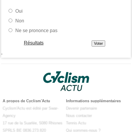
Oui
Non
Ne se prononce pas
Résultats
-
A propos de Cyclism'Actu
Informations supplémentaires
Cyclism'Actu est édité par Swar-
Devenir partenaire
Agency
Nous contacter
17 rue de la Suarlée, 5080 Rhisnes
Tennis Actu
SPRLS BE 0836.273.820
Qui sommes-nous ?