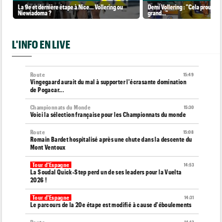
La 9e et dernière étape à Nice... Vollering ou
Demi Vollering : "Cela prouve q
Niewiadoma ?
grand..."
L'INFO EN LIVE
Route
15:49
Vingegaard aurait du mal à supporter l'écrasante domination
de Pogacar...
Championnats du Monde
15:30
Voici la sélection française pour les Championnats du monde
Route
15:08
Romain Bardet hospitalisé après une chute dans la descente du
Mont Ventoux
Tour d'Espagne
14:53
La Soudal Quick-Step perd un de ses leaders pour la Vuelta
2026 !
Tour d'Espagne
14:31
Le parcours de la 20e étape est modifié à cause d'éboulements