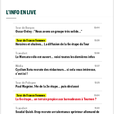
L'INFO EN LIVE
Tour de Burgos
13:44
Oscar Onley : "Nous avons un groupe très solide..."
Tour de France Femmes
13:20
Horaires et chaînes… La diffusion de la 6e étape du Tour
Transfert
12:58
Le Mercato vélo est ouvert... voici toutes les dernières infos
Média
12:37
Cyclism’Actu recrute des rédacteurs… si cela vous intéresse,
c'est ici !
Tour de Pologne
12:25
Paul Magnier, 14e de la 3e étape... puis déclassé
Tour de France Femmes
12:04
La 6e étape… un terrain propice aux baroudeuses à Tournon ?
Transfert
11:54
Soudal Quick-Step recrute un talentueux sprinteur allemand de