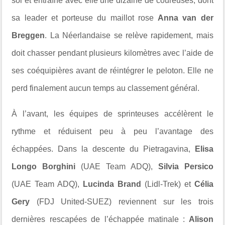
sol et entraîne avec elle une dizaine de coureuses, dont
sa leader et porteuse du maillot rose
Anna van der
Breggen
. La Néerlandaise se relève rapidement, mais
doit chasser pendant plusieurs kilomètres avec l’aide de
ses coéquipières avant de réintégrer le peloton. Elle ne
perd finalement aucun temps au classement général.
À l’avant, les équipes de sprinteuses accélèrent le
rythme et réduisent peu à peu l’avantage des
échappées. Dans la descente du Pietragavina,
Elisa
Longo Borghini
(UAE Team ADQ),
Silvia Persico
(UAE Team ADQ),
Lucinda Brand
(Lidl-Trek) et
Célia
Gery
(FDJ United-SUEZ) reviennent sur les trois
dernières rescapées de l’échappée matinale :
Alison