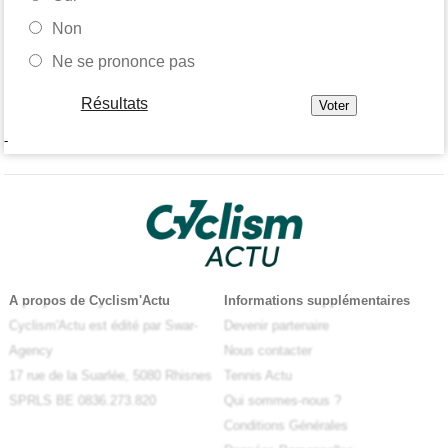
Non
Ne se prononce pas
Résultats
-
A propos de Cyclism'Actu
Informations supplémentaires
Cyclism'Actu est édité par Swar-
Devenir partenaire
Agency
Nous contacter
17 rue de la Suarlée, 5080 Rhisnes
Tennis Actu
SPRLS BE 0836.273.820
Qui sommes-nous ?
Conditions Générales