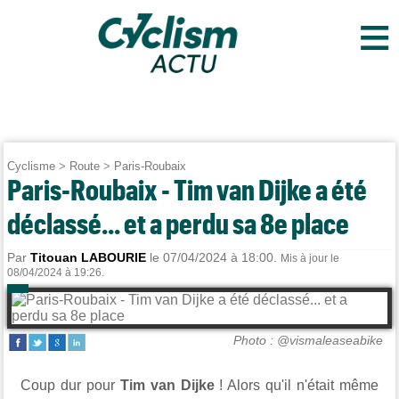
≡
Cyclisme
>
Route
>
Paris-Roubaix
Paris-Roubaix - Tim van Dijke a été
déclassé... et a perdu sa 8e place
Par
Titouan LABOURIE
le 07/04/2024 à 18:00.
Mis à jour le
08/04/2024 à 19:26.
Photo : @vismaleaseabike
Coup dur pour
Tim van Dijke
! Alors qu'il n'était même