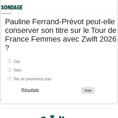
Route
10:56
SONDAGE
Émilien Jacquelin va faire ses grands débuts en compétition le
16 août !
Pauline Ferrand-Prévot peut-elle
conserver son titre sur le Tour de
France Femmes avec Zwift 2026
?
Oui
Non
Ne se prononce pas
Résultats
-