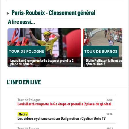
Paris-Roubaix - Classement général
A lire aussi...
TOUR DE POLOGNE
TOUR DE BURGOS
Louis Barré remporte la 6e étape et prend la 2
Giulio Pellizzari la 5e et derniè
place du général
général final !
L'INFO EN LIVE
Tour de Pologne
16:38
Louis Barré remporte la 6e étape et prend la 2 place du général
Média
16:36
Les vidéos cyclisme sont sur Dailymotion : Cyclism'Actu TV
Tour de Burgos
16:33