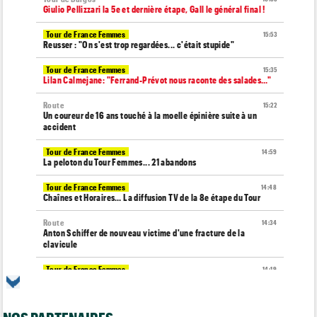
Giulio Pellizzari la 5e et dernière étape, Gall le général final !
Tour de France Femmes
15:53
Reusser : "On s'est trop regardées... c'était stupide"
Tour de France Femmes
15:35
Lilan Calmejane: "Ferrand-Prévot nous raconte des salades…"
Route
15:22
Un coureur de 16 ans touché à la moelle épinière suite à un
accident
Tour de France Femmes
14:59
La peloton du Tour Femmes... 21 abandons
Tour de France Femmes
14:48
Chaînes et Horaires… La diffusion TV de la 8e étape du Tour
Route
14:34
Anton Schiffer de nouveau victime d'une fracture de la
clavicule
Tour de France Femmes
14:19
Pauline Ferrand-Prévot quitte le Tour par la petite porte
Tour de Burgos
14:05
Nouveau coup d'arrêt pour Jarno Widar, contraint à l'abandon