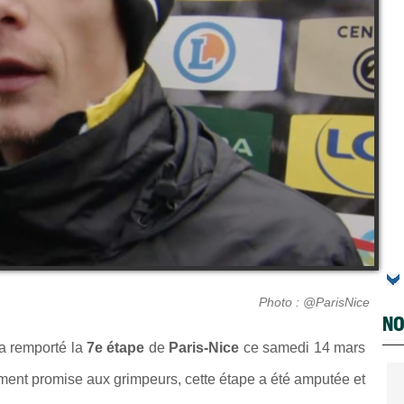
Photo : @ParisNice
NO
a remporté la
7e étape
de
Paris-Nice
ce samedi 14 mars
lement promise aux grimpeurs, cette étape a été amputée et