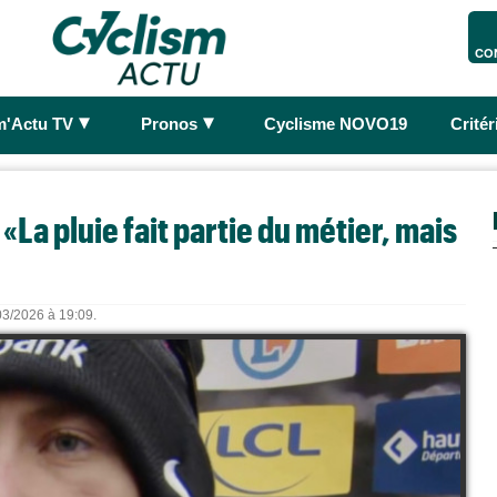
CO
►
►
m'Actu TV
Pronos
Cyclisme NOVO19
Crité
«La pluie fait partie du métier, mais
/03/2026 à 19:09.