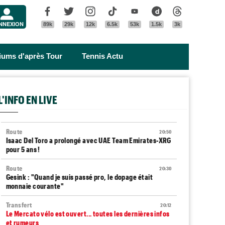
Menu
Facebook
Twitter
Instagram
Tik Tok
Youtube
Dailymotion
Threads
NNEXION
89k
29k
12k
6.5k
53k
1.5k
3k
riums d'après Tour
Tennis Actu
L'INFO EN LIVE
Route
20:50
Isaac Del Toro a prolongé avec UAE Team Emirates-XRG
pour 5 ans !
Route
20:30
Gesink : "Quand je suis passé pro, le dopage était
monnaie courante"
Transfert
20:12
Le Mercato vélo est ouvert... toutes les dernières infos
et rumeurs