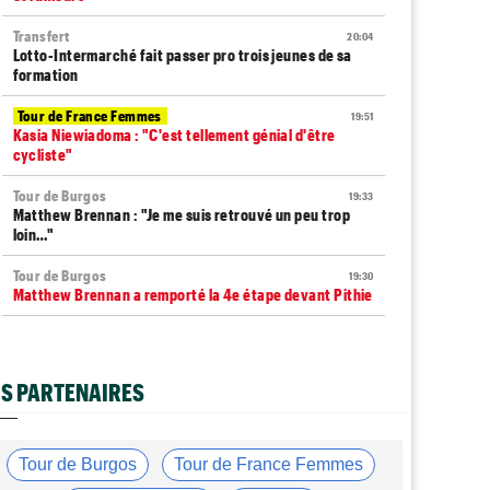
Transfert
20:04
Lotto-Intermarché fait passer pro trois jeunes de sa
formation
Tour de France Femmes
19:51
Kasia Niewiadoma : "C'est tellement génial d'être
cycliste"
Tour de Burgos
19:33
Matthew Brennan : "Je me suis retrouvé un peu trop
loin…"
Tour de Burgos
19:30
Matthew Brennan a remporté la 4e étape devant Pithie
Tour de France Femmes
19:15
Lorena Wiebes : "Demain nous viserons encore la
victoire"
S PARTENAIRES
Tour de France Femmes
18:57
Puck Pieterse : "J'ai apprécié chaque instant du
Ventoux"
Tour de Burgos
Tour de France Femmes