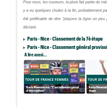
Pour nous, les coureurs, la pluie fait partie du mét
y a eu quelques chutes à la fin, probablement parce
été préférable de dire "plaçons la ligne un peu p
déclaré.
Paris - Nice - Classement de la 7è étape
Paris - Nice - Classement général provisoi
A lire aussi...
TOUR DE FRANCE FEMMES
TOUR DE F
Kasia Niewiadoma : "C'est tellement génial
Kasia Niewiado
d'être cycliste"
étape