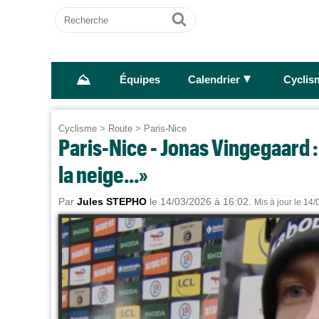
Recherche
Ok
⛰
►
Équipes
Calendrier
Cyclis
Cyclisme
>
Route
>
Paris-Nice
Paris-Nice - Jonas Vingegaard : 
la neige...»
Par
Jules STEPHO
le 14/03/2026 à 16:02.
Mis à jour le 14