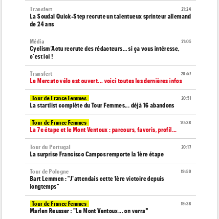
Transfert
21:24
La Soudal Quick-Step recrute un talentueux sprinteur allemand
de 24 ans
Média
21:05
Cyclism’Actu recrute des rédacteurs… si ça vous intéresse,
c'est ici !
Transfert
20:57
Le Mercato vélo est ouvert... voici toutes les dernières infos
Tour de France Femmes
20:51
La startlist complète du Tour Femmes... déjà 16 abandons
Tour de France Femmes
20:38
La 7e étape et le Mont Ventoux : parcours, favoris, profil…
Tour du Portugal
20:17
La surprise Francisco Campos remporte la 1ère étape
Tour de Pologne
19:59
Bart Lemmen : "J'attendais cette 1ère victoire depuis
longtemps"
Tour de France Femmes
19:38
Marlen Reusser : "Le Mont Ventoux... on verra"