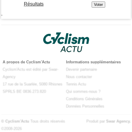
Résultats
-
A propos de Cyclism'Actu
Informations supplémentaires
Cyclism'Actu est édité par Swar-
Devenir partenaire
Agency
Nous contacter
17 rue de la Suarlée, 5080 Rhisnes
Tennis Actu
SPRLS BE 0836.273.820
Qui sommes-nous ?
Conditions Générales
Données Personnelles
© Cyclism'Actu
Tous droits réservés
Produit par
Swar Agency
.
©2008-2026