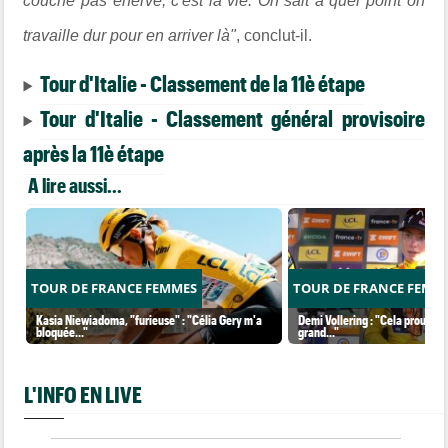
couche pas énervé, c'est la vie. On sait à quel point on
travaille dur pour en arriver là"
, conclut-il.
Tour d'Italie - Classement de la 11è étape
Tour d'Italie - Classement général provisoire
après la 11è étape
A lire aussi...
TOUR DE FRANCE FEMMES
TOUR DE FRANCE FEMM
Kasia Niewiadoma, "furieuse" : "Célia Gery m'a
Demi Vollering : "Cela prouve q
bloquée..."
grand..."
L'INFO EN LIVE