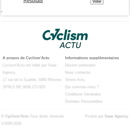
Résultats
-
A propos de Cyclism'Actu
Informations supplémentaires
Cyclism'Actu est édité par Swar-
Devenir partenaire
Agency
Nous contacter
17 rue de la Suarlée, 5080 Rhisnes
Tennis Actu
SPRLS BE 0836.273.820
Qui sommes-nous ?
Conditions Générales
Données Personnelles
© Cyclism'Actu
Tous droits réservés
Produit par
Swar Agency
.
©2008-2026