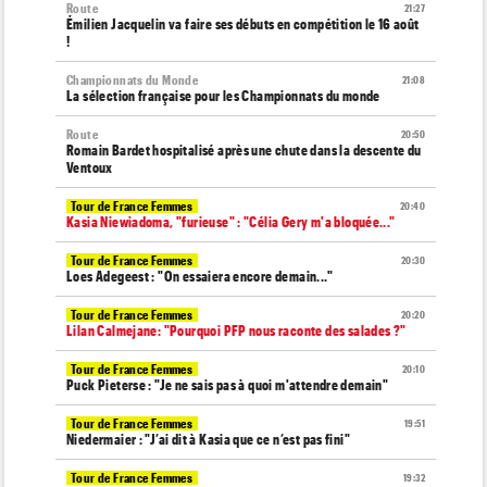
Route
21:27
Émilien Jacquelin va faire ses débuts en compétition le 16 août
!
Championnats du Monde
21:08
La sélection française pour les Championnats du monde
Route
20:50
Romain Bardet hospitalisé après une chute dans la descente du
Ventoux
Tour de France Femmes
20:40
Kasia Niewiadoma, "furieuse" : "Célia Gery m'a bloquée..."
Tour de France Femmes
20:30
Loes Adegeest : "On essaiera encore demain..."
Tour de France Femmes
20:20
Lilan Calmejane: "Pourquoi PFP nous raconte des salades ?"
Tour de France Femmes
20:10
Puck Pieterse : "Je ne sais pas à quoi m'attendre demain"
Tour de France Femmes
19:51
Niedermaier : "J’ai dit à Kasia que ce n’est pas fini"
Tour de France Femmes
19:32