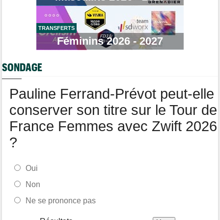
Tour de Burgos
16:57
Nouveau coup d'arrêt pour Jarno Widar, contraint à l'abandon
TRANSFERTS
Tour de Pologne
Féminins 2026 - 2027
16:38
Louis Barré remporte la 6e étape et prend la 2e place du
général
SONDAGE
Média
16:36
Les vidéos cyclisme sont sur Dailymotion : Cyclism'Actu TV
Pauline Ferrand-Prévot peut-elle
conserver son titre sur le Tour de
France Femmes avec Zwift 2026
?
Oui
Non
Ne se prononce pas