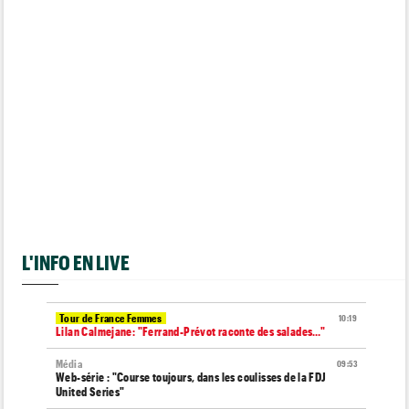
L'INFO EN LIVE
Tour de France Femmes
10:19
Lilan Calmejane: "Ferrand-Prévot raconte des salades…"
Média
09:53
Web-série : "Course toujours, dans les coulisses de la FDJ
United Series"