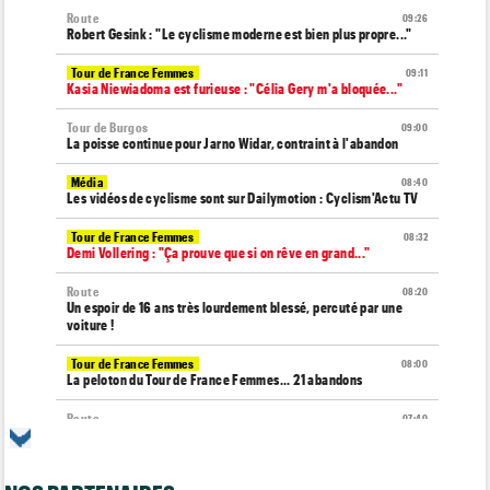
Route
09:26
Robert Gesink : "Le cyclisme moderne est bien plus propre..."
Tour de France Femmes
09:11
Kasia Niewiadoma est furieuse : "Célia Gery m'a bloquée..."
Tour de Burgos
09:00
La poisse continue pour Jarno Widar, contraint à l'abandon
Média
08:40
Les vidéos de cyclisme sont sur Dailymotion : Cyclism'Actu TV
Tour de France Femmes
08:32
Demi Vollering : "Ça prouve que si on rêve en grand..."
Route
08:20
Un espoir de 16 ans très lourdement blessé, percuté par une
voiture !
Tour de France Femmes
08:00
La peloton du Tour de France Femmes... 21 abandons
Route
07:40
Anton Schiffer encore victime d'une fracture de la clavicule
Tour de France Femmes
07:20
Chaînes et horaires… La diffusion TV de la 9e étape du Tour