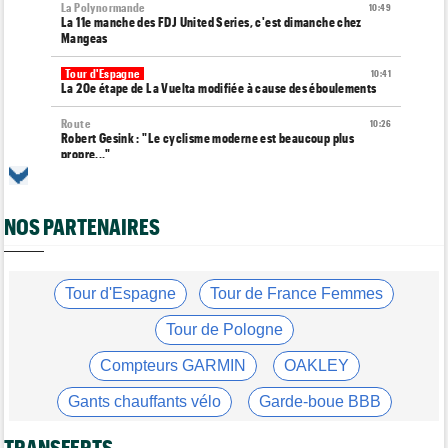
La Polynormande
10:49
La 11e manche des FDJ United Series, c'est dimanche chez
Mangeas
Tour d'Espagne
10:41
La 20e étape de La Vuelta modifiée à cause des éboulements
Route
10:26
Robert Gesink : "Le cyclisme moderne est beaucoup plus
propre..."
Tour d'Espagne
10:12
En attendant le 22 août... La Vuelta 2026, l’une des plus dures ?
NOS PARTENAIRES
Tour de France Femmes
09:55
Puck Pieterse : "Le maillot jaune ? C'est un rêve que j'ai"
Tour de France Femmes
Tour d'Espagne
Tour de France Femmes
09:38
Lorena Wiebes : "Le maillot vert ? J’avais quelques doutes"
Tour de Pologne
Championnats du Monde
09:33
L'équipe de France pour les Championnats du monde de VTT
Compteurs GARMIN
OAKLEY
Média
09:18
Gants chauffants vélo
Garde-boue BBB
L'abonnement Cyclism'Actu pour sans pub ni pop up : 9,99€
pour 1 an
Casque ABUS
Jeu de Vélo
TRANSFERTS