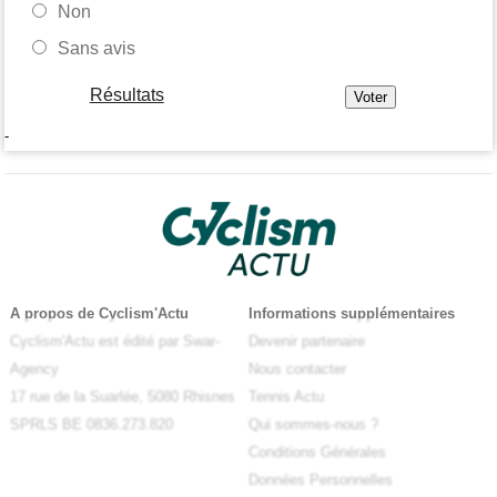
Non
Sans avis
Résultats
-
A propos de Cyclism'Actu
Informations supplémentaires
Cyclism'Actu est édité par Swar-
Devenir partenaire
Agency
Nous contacter
17 rue de la Suarlée, 5080 Rhisnes
Tennis Actu
SPRLS BE 0836.273.820
Qui sommes-nous ?
Conditions Générales
Données Personnelles