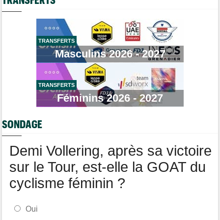
Tour de France Femmes
09:08
Demi Vollering : "J'ai pensé à mon équipe et à Célia Gery"
Brassard Fréquence Cardiaque
Média
09:00
Cyclism’Actu cherche rédacteurs… les informations, c'est ici !
TRANSFERTS
Masculins 2026 - 2027
Route
08:31
Les prochains défis de Pogi ? L'insatiable Tadej Pogacar...
Transfert
08:26
Lotto-Intermarché a fait passer pro trois jeunes de sa formation
TRANSFERTS
Féminins 2026 - 2027
Transfert
08:07
Joe Blackmore devrait signer chez une armada du WorldTour
SONDAGE
Tour d'Espagne
08:00
Primoz Roglic pourrait manquer La Vuelta... pas remis de sa
chute
Demi Vollering, après sa victoire
sur le Tour, est-elle la GOAT du
cyclisme féminin ?
Oui