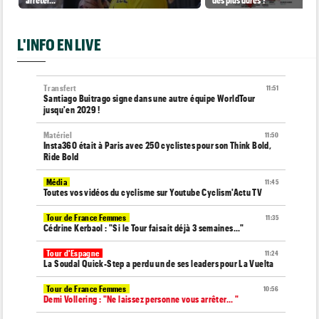
L'INFO EN LIVE
Transfert
11:51
Santiago Buitrago signe dans une autre équipe WorldTour
jusqu'en 2029 !
Matériel
11:50
Insta360 était à Paris avec 250 cyclistes pour son Think Bold,
Ride Bold
Média
11:45
Toutes vos vidéos du cyclisme sur Youtube Cyclism'Actu TV
Tour de France Femmes
11:35
Cédrine Kerbaol : "Si le Tour faisait déjà 3 semaines..."
Tour d'Espagne
11:24
La Soudal Quick-Step a perdu un de ses leaders pour La Vuelta
Tour de France Femmes
10:56
Demi Vollering : "Ne laissez personne vous arrêter... "