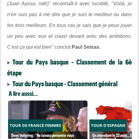
(Juan Ayuso, ndlr)"
reconnaît-il avec lucidité.
"Voilà, je
n'en suis pas à me dire que je suis le meilleur ou dans
les trois meilleurs. En tous cas je sais que je peux jouer
un peu avec eux et courir devant avec des ambitions.
C'est ça qui est bien"
conclut
Paul Seixas
.
Tour du Pays basque - Classement de la 6è
étape
Tour du Pays basque - Classement général
A lire aussi...
TOUR DE FRANCE FEMMES
TOUR D'ESPAGNE
Demi Vollering : "Ne laissez personne vous
En attendant le 22 août... La Vu
arrêter... "
des plus dures ?