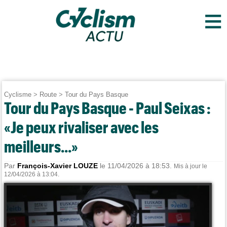
≡
Cyclisme
>
Route
>
Tour du Pays Basque
Tour du Pays Basque - Paul Seixas :
«Je peux rivaliser avec les
meilleurs...»
Par
François-Xavier LOUZE
le 11/04/2026 à 18:53.
Mis à jour le
12/04/2026 à 13:04.