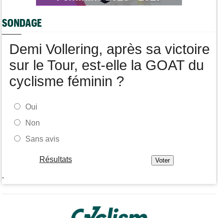
Tour de Pologne
17:21
Marco Brenner : "Tudor ? Avec un esprit d'équipe aussi fort..."
SONDAGE
Tour de France Femmes
16:55
Tadej Pogacar a joué les supporters pour Urska Zigart
Demi Vollering, après sa victoire
sur le Tour, est-elle la GOAT du
cyclisme féminin ?
Oui
Non
Sans avis
Résultats
-