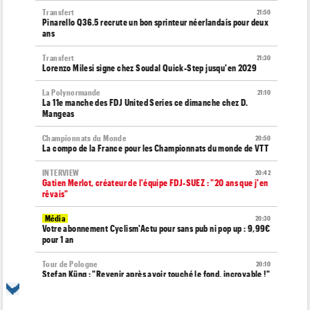
Transfert
21:50
Pinarello Q36.5 recrute un bon sprinteur néerlandais pour deux
ans
Transfert
21:30
Lorenzo Milesi signe chez Soudal Quick-Step jusqu'en 2029
La Polynormande
21:10
La 11e manche des FDJ United Series ce dimanche chez D.
Mangeas
Championnats du Monde
20:50
La compo de la France pour les Championnats du monde de VTT
INTERVIEW
20:42
Gatien Merlot, créateur de l'équipe FDJ-SUEZ : "20 ans que j'en
rêvais"
Média
20:30
Votre abonnement Cyclism'Actu pour sans pub ni pop up : 9,99€
pour 1 an
Tour de Pologne
20:10
Stefan Küng : "Revenir après avoir touché le fond, incroyable !"
Transfert
20:00
Le Mercato vélo est ouvert... voici les toutes dernières infos