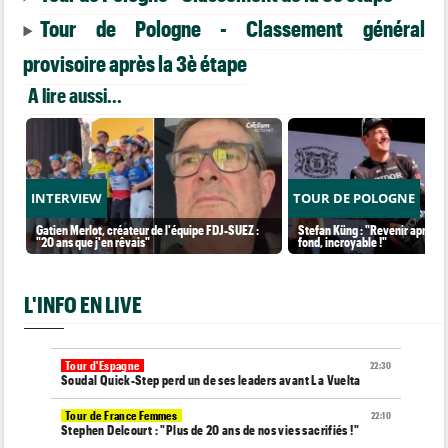
Tour de Pologne - Classement général
provisoire après la 3è étape
A lire aussi...
INTERVIEW
TOUR DE POLOGNE
Gatien Merlot, créateur de l'équipe FDJ-SUEZ :
Stefan Küng : "Revenir après a
"20 ans que j'en rêvais"
fond, incroyable !"
L'INFO EN LIVE
Tour d'Espagne
22:30
Soudal Quick-Step perd un de ses leaders avant La Vuelta
Tour de France Femmes
22:10
Stephen Delcourt : "Plus de 20 ans de nos vies sacrifiés !"