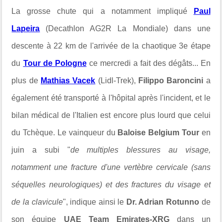
La grosse chute qui a notamment impliqué
Paul
Lapeira
(Decathlon AG2R La Mondiale)
dans une
descente à 22 km de l'arrivée de la chaotique 3e étape
du
Tour de Pologne
ce mercredi a fait des dégâts... En
plus de
Mathias Vacek
(Lidl-Trek),
Filippo Baroncini
a
également été transporté à l'hôpital après l'incident, et le
bilan médical de l'Italien est encore plus lourd que celui
du Tchèque. Le vainqueur du
Baloise Belgium Tour
en
juin
a subi "
de multiples blessures au visage,
notamment une fracture d'une vertèbre cervicale (sans
séquelles neurologiques) et des fractures du visage et
de la clavicule
", indique ainsi le
Dr. Adrian Rotunno
de
son équipe
UAE Team Emirates-XRG
dans un