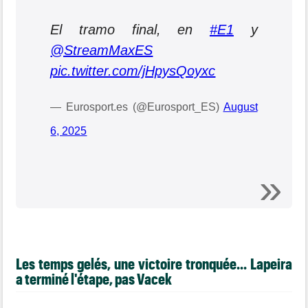
El tramo final, en
#E1
y
@StreamMaxES
pic.twitter.com/jHpysQoyxc
— Eurosport.es (@Eurosport_ES)
August
6, 2025
Les temps gelés, une victoire tronquée... Lapeira
a terminé l'étape, pas Vacek