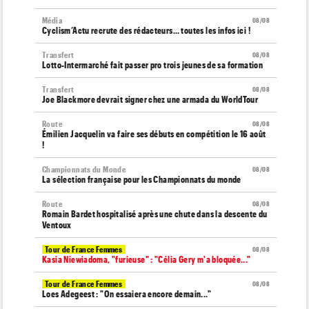
Média
08/08
Cyclism’Actu recrute des rédacteurs… toutes les infos ici !
Transfert
08/08
Lotto-Intermarché fait passer pro trois jeunes de sa formation
Transfert
08/08
Joe Blackmore devrait signer chez une armada du WorldTour
Route
08/08
Émilien Jacquelin va faire ses débuts en compétition le 16 août
!
Championnats du Monde
08/08
La sélection française pour les Championnats du monde
Route
08/08
Romain Bardet hospitalisé après une chute dans la descente du
Ventoux
Tour de France Femmes
08/08
Kasia Niewiadoma, "furieuse" : "Célia Gery m'a bloquée..."
Tour de France Femmes
08/08
Loes Adegeest : "On essaiera encore demain..."