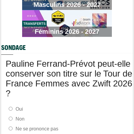
Masculins 2026 - 2027
Média
08/08
Web-série : "Course toujours, dans les coulisses de la FDJ
United Series"
TRANSFERTS
Route
08/08
Robert Gesink : "Le cyclisme moderne est beaucoup plus
Féminins 2026 - 2027
propre..."
Tour de Pologne
08/08
SONDAGE
Joao Almeida a dû abandonner après une chute
Pauline Ferrand-Prévot peut-elle
conserver son titre sur le Tour de
France Femmes avec Zwift 2026
?
Oui
Non
Ne se prononce pas