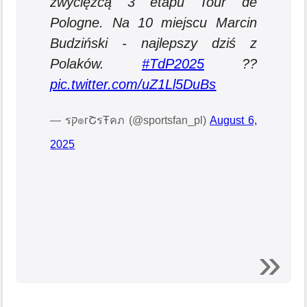
zwycięzcą 3 etapu Tour de
Pologne. Na 10 miejscu Marcin
Budziński - najlepszy dziś z
Polaków.
#TdP2025
??
pic.twitter.com/uZ1Ll5DuBs
— รק๏гՇรŦคภ (@sportsfan_pl)
August 6,
2025