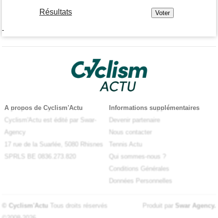
Résultats
-
A propos de Cyclism'Actu
Informations supplémentaires
Cyclism'Actu est édité par Swar-
Devenir partenaire
Agency
Nous contacter
17 rue de la Suarlée, 5080 Rhisnes
Tennis Actu
SPRLS BE 0836.273.820
Qui sommes-nous ?
Conditions Générales
Données Personnelles
© Cyclism'Actu
Tous droits réservés
Produit par
Swar Agency
.
©2008-2026