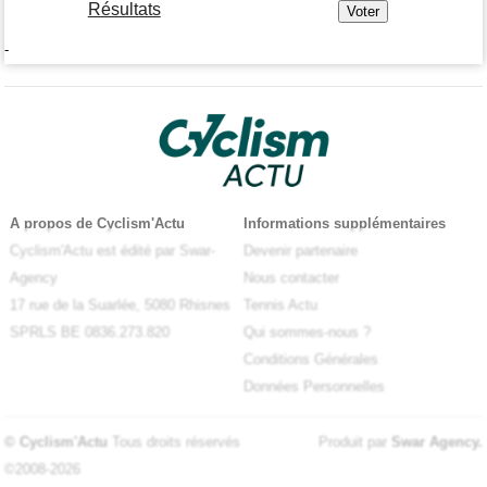
Résultats
-
A propos de Cyclism'Actu
Informations supplémentaires
Cyclism'Actu est édité par Swar-
Devenir partenaire
Agency
Nous contacter
17 rue de la Suarlée, 5080 Rhisnes
Tennis Actu
SPRLS BE 0836.273.820
Qui sommes-nous ?
Conditions Générales
Données Personnelles
© Cyclism'Actu
Tous droits réservés
Produit par
Swar Agency
.
©2008-2026