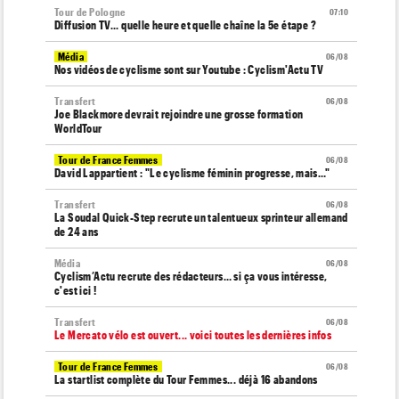
Tour de Pologne
07:10
Diffusion TV... quelle heure et quelle chaîne la 5e étape ?
Média
06/08
Nos vidéos de cyclisme sont sur Youtube : Cyclism'Actu TV
Transfert
06/08
Joe Blackmore devrait rejoindre une grosse formation
WorldTour
Tour de France Femmes
06/08
David Lappartient : "Le cyclisme féminin progresse, mais…"
Transfert
06/08
La Soudal Quick-Step recrute un talentueux sprinteur allemand
de 24 ans
Média
06/08
Cyclism’Actu recrute des rédacteurs… si ça vous intéresse,
c'est ici !
Transfert
06/08
Le Mercato vélo est ouvert... voici toutes les dernières infos
Tour de France Femmes
06/08
La startlist complète du Tour Femmes... déjà 16 abandons