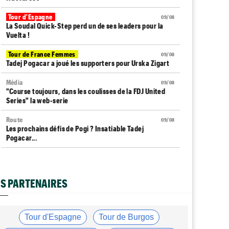
Tour d'Espagne
09/08
La Soudal Quick-Step perd un de ses leaders pour la
Vuelta !
Tour de France Femmes
09/08
Tadej Pogacar a joué les supporters pour Urska Zigart
Média
09/08
"Course toujours, dans les coulisses de la FDJ United
Series" la web-serie
Route
09/08
Les prochains défis de Pogi ? Insatiable Tadej
Pogacar...
Tour d'Espagne
09/08
La 20e étape de La Vuelta modifiée à cause
d'éboulements
S PARTENAIRES
Tour de France Femmes
09/08
Demi Vollering : "J'ai pensé à mon équipe et à Célia
Gery"
Tour d'Espagne
Tour de Burgos