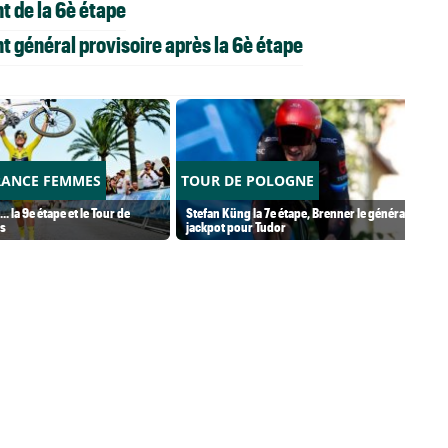
t de la 6è étape
 général provisoire après la 6è étape
RANCE FEMMES
TOUR DE POLOGNE
.. la 9e étape et le Tour de
Stefan Küng la 7e étape, Brenner le général...
s
jackpot pour Tudor