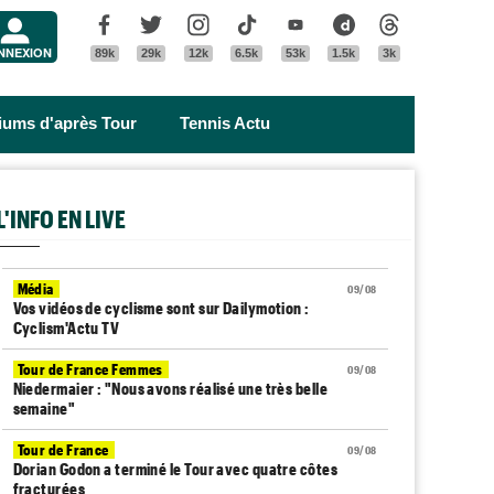
Menu
Facebook
Twitter
Instagram
Tik Tok
Youtube
Dailymotion
Threads
NNEXION
89k
29k
12k
6.5k
53k
1.5k
3k
riums d'après Tour
Tennis Actu
L'INFO EN LIVE
Média
09/08
Vos vidéos de cyclisme sont sur Dailymotion :
Cyclism'Actu TV
Tour de France Femmes
09/08
Niedermaier : "Nous avons réalisé une très belle
semaine"
Tour de France
09/08
Dorian Godon a terminé le Tour avec quatre côtes
fracturées