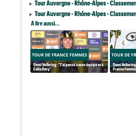
Tour Auvergne - Rhône-Alpes - Classemen
Tour Auvergne - Rhône-Alpes - Classement
A lire aussi...
TOUR DE FRANCE FEMMES
TOUR DE F
Demi Vollering : "J'ai pensé à mon équipe et à
Demi Vollering.
Célia Gery"
France Femme