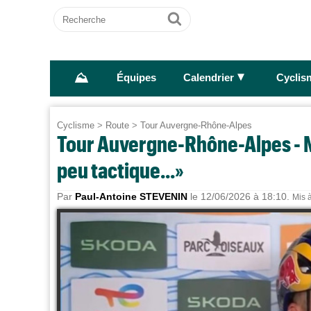
Recherche
Ok
⛰
►
Équipes
Calendrier
Cyclis
Cyclisme
>
Route
>
Tour Auvergne-Rhône-Alpes
Tour Auvergne-Rhône-Alpes - Ma
peu tactique...»
Par
Paul-Antoine STEVENIN
le 12/06/2026 à 18:10.
Mis à