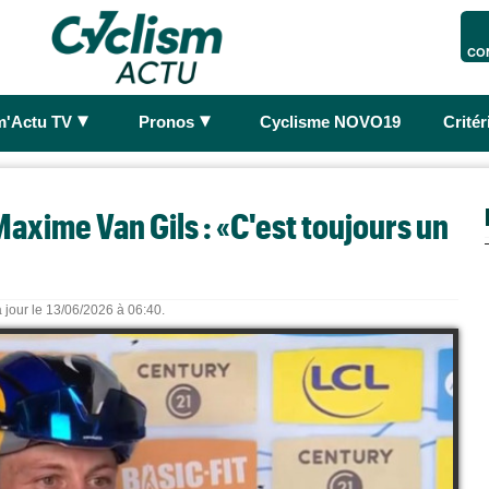
CO
►
►
m'Actu TV
Pronos
Cyclisme NOVO19
Crité
xime Van Gils : «C'est toujours un
 jour le 13/06/2026 à 06:40.