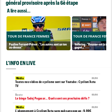
général provisoire après la 6è étape
A lire aussi...
TOUR DE FRANCE FEMMES
TOUR DE FRANCE FEMM
Pauline Ferrand-Prévot : "Les autres sont un ton
Vollering : "Reusser est la seul
au-dessus"
gagné..."
L'INFO EN LIVE
Média
05/08
Toutes nos vidéos de cyclisme sont sur Youtube : Cyclism'Actu
TV
Route
05/08
Le bingo Tadej Pogacar... Quels sont ses prochains défis ?
Média
05/08
L'abonnement à Cyclism'Actu sans pub sans pop up : 9,99€