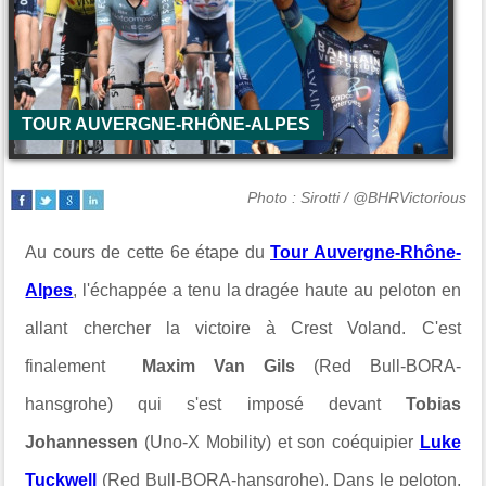
TOUR AUVERGNE-RHÔNE-ALPES
Photo : Sirotti / @BHRVictorious
Au cours de cette 6e étape du
Tour Auvergne-Rhône-
Alpes
, l'échappée a tenu la dragée haute au peloton en
allant chercher la victoire à
Crest Voland. C'est
finalement
Maxim Van Gils
(Red Bull-BORA-
hansgrohe) qui s'est imposé devant
Tobias
Johannessen
(Uno-X Mobility) et son coéquipier
Luke
Tuckwell
(Red Bull-BORA-hansgrohe). Dans le peloton,