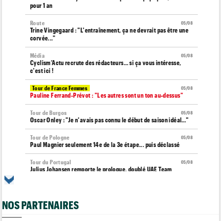
pour 1 an
Route
05/08
Trine Vingegaard : "L'entraînement, ça ne devrait pas être une
corvée..."
Média
05/08
Cyclism’Actu recrute des rédacteurs… si ça vous intéresse,
c'est ici !
Tour de France Femmes
05/08
Pauline Ferrand-Prévot : "Les autres sont un ton au-dessus"
Tour de Burgos
05/08
Oscar Onley : "Je n'avais pas connu le début de saison idéal…"
Tour de Pologne
05/08
Paul Magnier seulement 14e de la 3e étape... puis déclassé
Tour du Portugal
05/08
Julius Johansen remporte le prologue, doublé UAE Team
Emirates
Tour de France Femmes
05/08
Marlen Reusser : "C'était différent du Mont Ventoux..."
NOS PARTENAIRES
Transfert
05/08