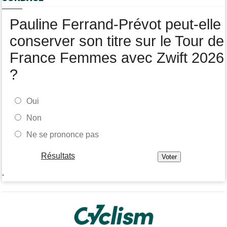
Le Belge Toon Aerts, blessé, a mis un terme à sa saison 2026
Pauline Ferrand-Prévot peut-elle
Tour de Pologne
05/08
Jamais 2 sans 3 pour Jonathan Milan, vainqueur de la 3e étape !
conserver son titre sur le Tour de
France Femmes avec Zwift 2026
?
Oui
Non
Ne se prononce pas
Résultats
-