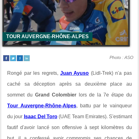
TOUR AUVERGNE-RHÔNE-ALPES
Photo : ASO
Rongé par les regrets,
Juan Ayuso
(Lidl-Trek) n'a pas
caché sa déception après sa deuxième place au
sommet du
Grand Colombier
lors de la 7e étape du
Tour Auvergne-Rhône-Alpes
, battu par le vainqueur
du jour
Isaac Del Toro
(UAE Team Emirates). S'estimant
fautif d'avoir lancé son offensive à sept kilomètres du
but, il a confessé avoir compromis ses chances de