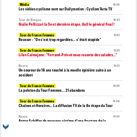
Média
16:36
Les vidéos cyclisme sont sur Dailymotion : Cyclism'Actu TV
Tour de Burgos
16:33
Giulio Pellizzari la 5e et dernière étape, Gall le général final !
Tour de France Femmes
15:53
Reusser : "On s'est trop regardées... c'était stupide"
Tour de France Femmes
15:35
Lilan Calmejane: "Ferrand-Prévot nous raconte des salades…"
Route
15:22
Un coureur de 16 ans touché à la moelle épinière suite à un
accident
Tour de France Femmes
14:59
La peloton du Tour Femmes... 21 abandons
Tour de France Femmes
14:48
Chaînes et Horaires… La diffusion TV de la 8e étape du Tour
Route
14:34
Anton Schiffer de nouveau victime d'une fracture de la
clavicule
Tour de France Femmes
14:19