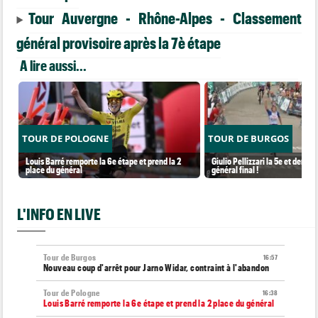
Tour Auvergne - Rhône-Alpes - Classement
général provisoire après la 7è étape
A lire aussi...
TOUR DE POLOGNE
TOUR DE BURGOS
Louis Barré remporte la 6e étape et prend la 2
Giulio Pellizzari la 5e et derniè
place du général
général final !
L'INFO EN LIVE
Tour de Burgos
16:57
Nouveau coup d'arrêt pour Jarno Widar, contraint à l'abandon
Tour de Pologne
16:38
Louis Barré remporte la 6e étape et prend la 2 place du général