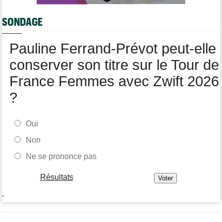
Route
10:56
SONDAGE
Émilien Jacquelin va faire ses grands débuts en compétition le
16 août !
Pauline Ferrand-Prévot peut-elle
conserver son titre sur le Tour de
France Femmes avec Zwift 2026
?
Oui
Non
Ne se prononce pas
Résultats
-