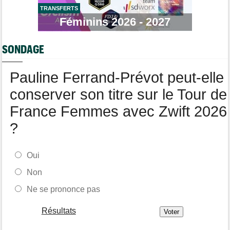
TRANSFERTS
Tour de Pologne
17:11
Bart Lemmen fait coup double sur la 4e étape, UAE déçoit !
Féminins 2026 - 2027
Média
16:47
Votre abonnement à Cyclism'Actu sans pub ni pop up : 9,99€
SONDAGE
pour 1 an
Tour de Burgos
16:38
Pauline Ferrand-Prévot peut-elle
Felix Gall remporte la 3e étape et prend les commandes du
général
conserver son titre sur le Tour de
France Femmes avec Zwift 2026
?
Oui
Non
Ne se prononce pas
Résultats
-