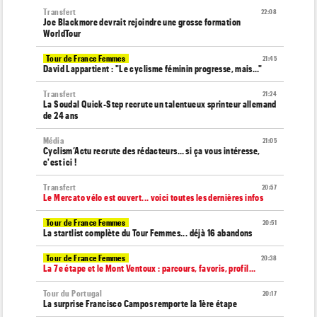
Transfert
22:08
Joe Blackmore devrait rejoindre une grosse formation
WorldTour
Tour de France Femmes
21:45
David Lappartient : "Le cyclisme féminin progresse, mais…"
Transfert
21:24
La Soudal Quick-Step recrute un talentueux sprinteur allemand
de 24 ans
Média
21:05
Cyclism’Actu recrute des rédacteurs… si ça vous intéresse,
c'est ici !
Transfert
20:57
Le Mercato vélo est ouvert... voici toutes les dernières infos
Tour de France Femmes
20:51
La startlist complète du Tour Femmes... déjà 16 abandons
Tour de France Femmes
20:38
La 7e étape et le Mont Ventoux : parcours, favoris, profil…
Tour du Portugal
20:17
La surprise Francisco Campos remporte la 1ère étape