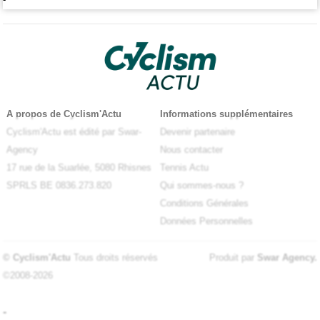
A propos de Cyclism'Actu
Informations supplémentaires
Cyclism'Actu est édité par Swar-
Devenir partenaire
Agency
Nous contacter
17 rue de la Suarlée, 5080 Rhisnes
Tennis Actu
SPRLS BE 0836.273.820
Qui sommes-nous ?
Conditions Générales
Données Personnelles
© Cyclism'Actu
Tous droits réservés
Produit par
Swar Agency
.
©2008-2026
-