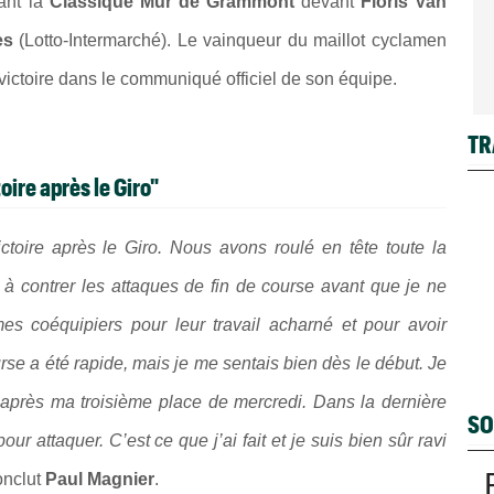
ant la
Classique Mur de Grammont
devant
Floris Van
es
(
Lotto-Intermarché
). Le vainqueur du maillot cyclamen
victoire dans le communiqué officiel de son équipe.
TR
oire après le Giro"
ctoire après le Giro. Nous avons roulé en tête toute la
 à contrer les attaques de fin de course avant que je ne
es coéquipiers pour leur travail acharné et pour avoir
rse a été rapide, mais je me sentais bien dès le début. Je
vé après ma troisième place de mercredi. Dans la dernière
SO
ur attaquer. C’est ce que j’ai fait et je suis bien sûr ravi
onclut
Paul Magnier
.