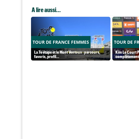
A lire aussi...
TOUR DE FRANCE FEMMES
TOUR DE F
La 7e étape et le Mont Ventoux : parcours,
Kim Le Court P
favoris, profil…
complètement 