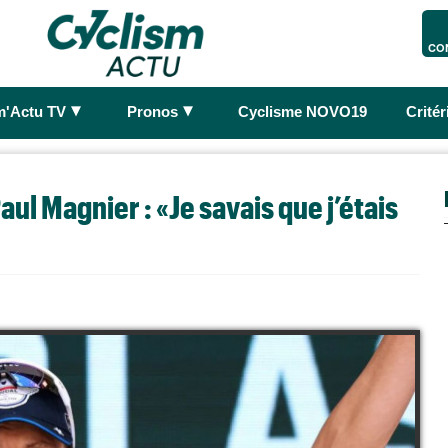
CO
►
►
m'Actu TV
Pronos
Cyclisme NOVO19
Crité
l Magnier : «Je savais que j’étais