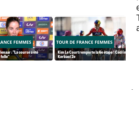
RANCE FEMMES
TOUR DE FRANCE FEMMES
ienaar : "La course a été
Kim Le Court remporte la 6e étape ! Cédrine
folle"
Kerbaol 2e
-