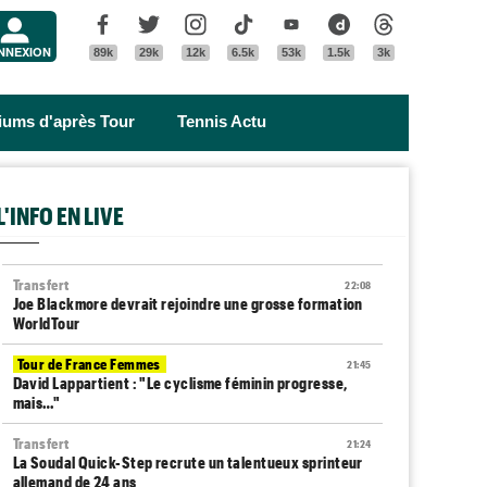
Menu
Facebook
Twitter
Instagram
Tik Tok
Youtube
Dailymotion
Threads
NNEXION
89k
29k
12k
6.5k
53k
1.5k
3k
riums d'après Tour
Tennis Actu
L'INFO EN LIVE
Transfert
22:08
Joe Blackmore devrait rejoindre une grosse formation
WorldTour
Tour de France Femmes
21:45
David Lappartient : "Le cyclisme féminin progresse,
mais…"
Transfert
21:24
La Soudal Quick-Step recrute un talentueux sprinteur
allemand de 24 ans