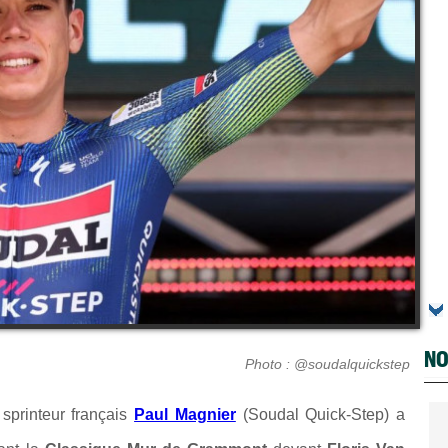
NO
Photo : @soudalquickstep
e sprinteur français
Paul Magnier
(
Soudal Quick-Step
) a