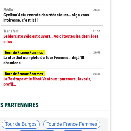
Média
21:05
Cyclism’Actu recrute des rédacteurs… si ça vous
intéresse, c'est ici !
Transfert
20:57
Le Mercato vélo est ouvert... voici toutes les dernières
infos
Tour de France Femmes
20:51
La startlist complète du Tour Femmes... déjà 16
abandons
Tour de France Femmes
20:38
La 7e étape et le Mont Ventoux : parcours, favoris,
profil…
Tour du Portugal
20:17
La surprise Francisco Campos remporte la 1ère étape
S PARTENAIRES
Tour de Pologne
19:59
Bart Lemmen : "J'attendais cette 1ère victoire depuis
longtemps"
Tour de Burgos
Tour de France Femmes