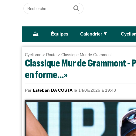
Recherche
Ok
⛰
►
Équipes
Calendrier
Cyclis
Cyclisme
>
Route
>
Classique Mur de Grammont
Classique Mur de Grammont - Pau
en forme...»
Par
Esteban DA COSTA
le 14/06/2026 à 19:48