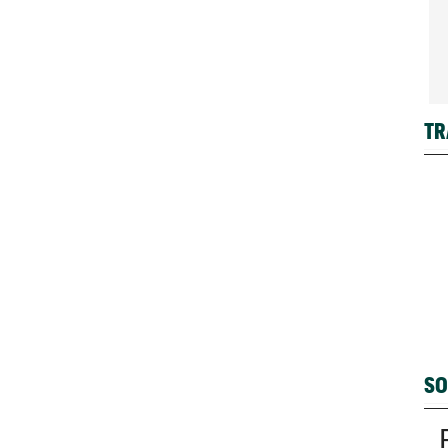
TR
SO