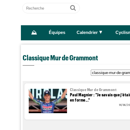
Recherche
Ok
⛰
►
Équipes
Calendrier
Cyclis
Classique Mur de Grammont
Classique Mur de Grammont
Paul Magnier : "Je savais que j’étai
en forme..."
14/06/2