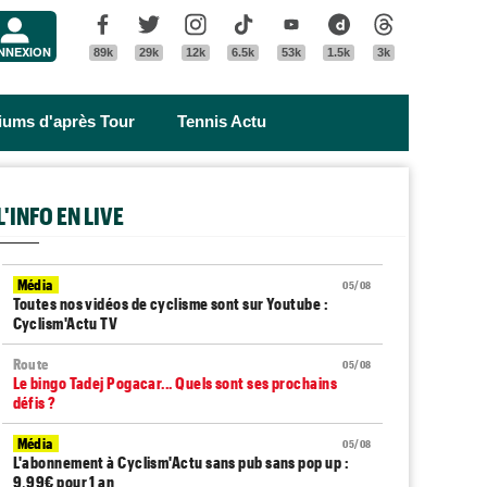
Menu
Facebook
Twitter
Instagram
Tik Tok
Youtube
Dailymotion
Threads
NNEXION
89k
29k
12k
6.5k
53k
1.5k
3k
riums d'après Tour
Tennis Actu
L'INFO EN LIVE
Média
05/08
Toutes nos vidéos de cyclisme sont sur Youtube :
Cyclism'Actu TV
Route
05/08
Le bingo Tadej Pogacar... Quels sont ses prochains
défis ?
Média
05/08
L'abonnement à Cyclism'Actu sans pub sans pop up :
9,99€ pour 1 an