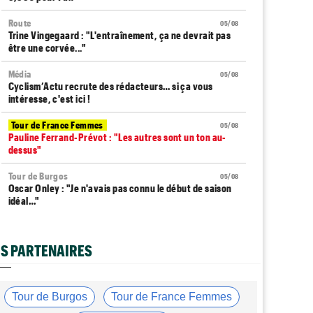
Route
05/08
Trine Vingegaard : "L'entraînement, ça ne devrait pas
être une corvée..."
Média
05/08
Cyclism’Actu recrute des rédacteurs… si ça vous
intéresse, c'est ici !
Tour de France Femmes
05/08
Pauline Ferrand-Prévot : "Les autres sont un ton au-
dessus"
Tour de Burgos
05/08
Oscar Onley : "Je n'avais pas connu le début de saison
idéal…"
Tour de Pologne
05/08
Paul Magnier seulement 14e de la 3e étape... puis
S PARTENAIRES
déclassé
Tour du Portugal
05/08
Julius Johansen remporte le prologue, doublé UAE Team
Tour de Burgos
Tour de France Femmes
Emirates