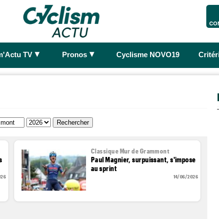
CO
►
►
m'Actu TV
Pronos
Cyclisme NOVO19
Crité
Classique Mur de Grammont
s
Paul Magnier, surpuissant, s'impose
au sprint
026
14/06/2026