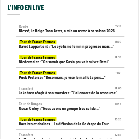
L'INFO EN LIVE
Route
15:18
Blessé, le Belge Toon Aerts, a mis un terme à sa saison 2026
Tour de France Femmes
15:00
David Lappartient : "Le cyclisme féminin progresse mais..."
Tour de France Femmes
14:39
Niedermaier : "On savait que Kasia pouvait suivre Demi"
Tour de France Femmes
14:21
Puck Pieterse : "Désormais, je vise le maillot à pois..."
Transfert
14:03
Jakobsen réagit à son transfert : "J'ai encore de la ressource"
Tour de Burgos
13:44
Oscar Onley : "Nous avons un groupe très solide..."
Tour de France Femmes
13:20
Horaires et chaînes… La diffusion de la 6e étape du Tour
Transfert
12:58