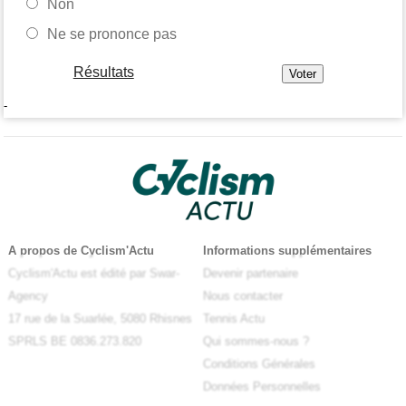
Non
Ne se prononce pas
Résultats
-
A propos de Cyclism'Actu
Informations supplémentaires
Cyclism'Actu est édité par Swar-
Devenir partenaire
Agency
Nous contacter
17 rue de la Suarlée, 5080 Rhisnes
Tennis Actu
SPRLS BE 0836.273.820
Qui sommes-nous ?
Conditions Générales
Données Personnelles