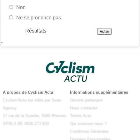
Non
Ne se prononce pas
Résultats
-
A propos de Cyclism'Actu
Informations supplémentaires
Cyclism'Actu est édité par Swar-
Devenir partenaire
Agency
Nous contacter
17 rue de la Suarlée, 5080 Rhisnes
Tennis Actu
SPRLS BE 0836.273.820
Qui sommes-nous ?
Conditions Générales
Données Personnelles