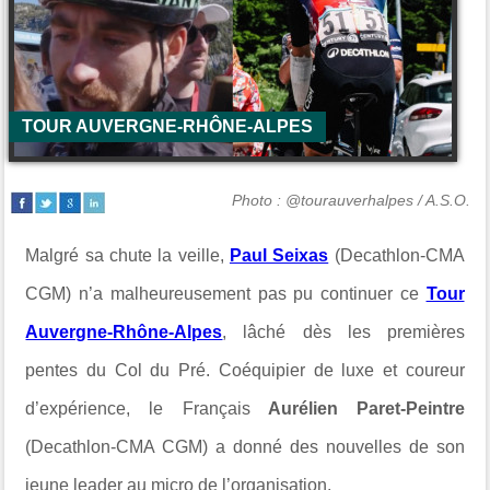
TOUR AUVERGNE-RHÔNE-ALPES
Photo : @tourauverhalpes / A.S.O.
Malgré sa chute la veille,
Paul Seixas
(Decathlon-CMA
CGM) n’a malheureusement pas pu continuer ce
Tour
Auvergne-Rhône-Alpes
, lâché dès les premières
pentes du
Col du Pré
. Coéquipier de luxe et coureur
d’expérience, le Français
Aurélien Paret-Peintre
(
Decathlon-CMA CGM
) a donné des nouvelles de son
jeune leader au micro de l’organisation.