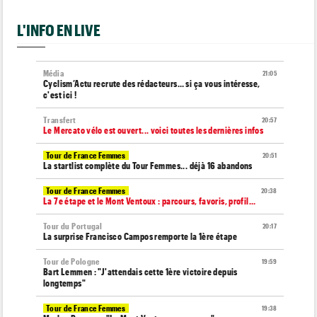
L'INFO EN LIVE
Média
21:05
Cyclism’Actu recrute des rédacteurs… si ça vous intéresse,
c'est ici !
Transfert
20:57
Le Mercato vélo est ouvert... voici toutes les dernières infos
Tour de France Femmes
20:51
La startlist complète du Tour Femmes... déjà 16 abandons
Tour de France Femmes
20:38
La 7e étape et le Mont Ventoux : parcours, favoris, profil…
Tour du Portugal
20:17
La surprise Francisco Campos remporte la 1ère étape
Tour de Pologne
19:59
Bart Lemmen : "J'attendais cette 1ère victoire depuis
longtemps"
Tour de France Femmes
19:38