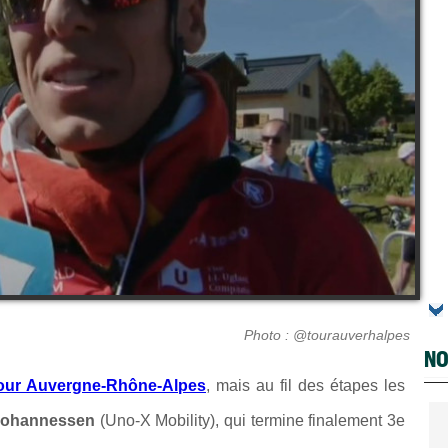
Photo : @tourauverhalpes
NO
our Auvergne-Rhône-Alpes
, mais au fil des étapes les
 Johannessen
(
Uno-X Mobility
), qui termine finalement 3e