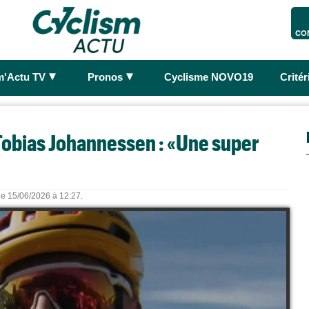
CO
►
►
m'Actu TV
Pronos
Cyclisme NOVO19
Crité
obias Johannessen : «Une super
 le 15/06/2026 à 12:27.