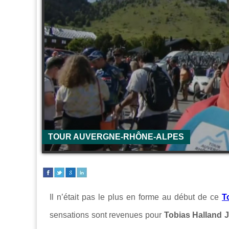
TOUR AUVERGNE-RHÔNE-ALPES
Il n’était pas le plus en forme au début de ce
T
sensations sont revenues pour
Tobias Halland