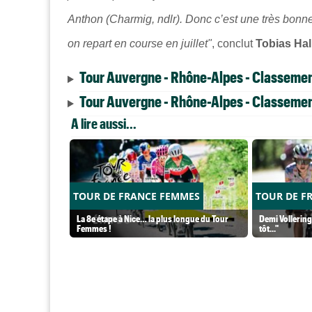
Anthon (Charmig, ndlr). Donc c’est une très bonne 
on repart en course en juillet"
, conclut
Tobias Ha
Tour Auvergne - Rhône-Alpes - Classemen
Tour Auvergne - Rhône-Alpes - Classemen
A lire aussi...
TOUR DE FRANCE FEMMES
TOUR DE F
La 8e étape à Nice… la plus longue du Tour
Demi Vollering 
Femmes !
tôt..."