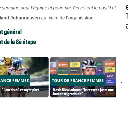
semaine pour l’équipe et pour moi. On retient le positif et
lland Johannessen
au micro de l’organisation.
t général
t de la 8è étape
RANCE FEMMES
TOUR DE FRANCE FEMMES
-
: "J'aurais dû essayer plus
Kasia Niewiadoma : "Je ressens juste une
immense gratitude"