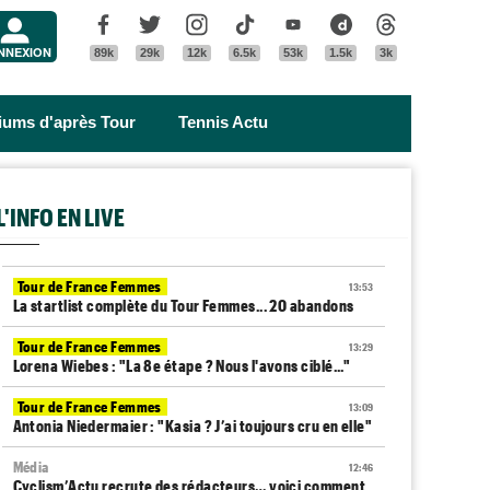
Menu
Facebook
Twitter
Instagram
Tik Tok
Youtube
Dailymotion
Threads
NNEXION
89k
29k
12k
6.5k
53k
1.5k
3k
riums d'après Tour
Tennis Actu
L'INFO EN LIVE
Tour de France Femmes
13:53
La startlist complète du Tour Femmes... 20 abandons
Tour de France Femmes
13:29
Lorena Wiebes : "La 8e étape ? Nous l'avons ciblé..."
Tour de France Femmes
13:09
Antonia Niedermaier : "Kasia ? J’ai toujours cru en elle"
Média
12:46
Cyclism’Actu recrute des rédacteurs… voici comment