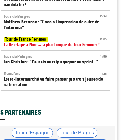
candidater !
Tour de Burgos
12:24
Matthew Brennan : "J'avais l'impression de cuire de
l'intérieur"
Tour de France Femmes
12:05
La 8e étape à Nice… la plus longue du Tour Femmes !
Tour de Pologne
11:50
Jan Christen : "J'aurais aussi pu gagner au sprint..."
Transfert
11:28
Lotto-Intermarché va faire passer pro trois jeunes de
sa formation
Tour de France Femmes
11:04
Demi Vollering : "J'aurais dû essayer plus tôt..."
S PARTENAIRES
Route
10:56
Émilien Jacquelin va faire ses grands débuts en
compétition le 16 août !
Tour d'Espagne
Tour de Burgos
Tour de France Femmes
10:33