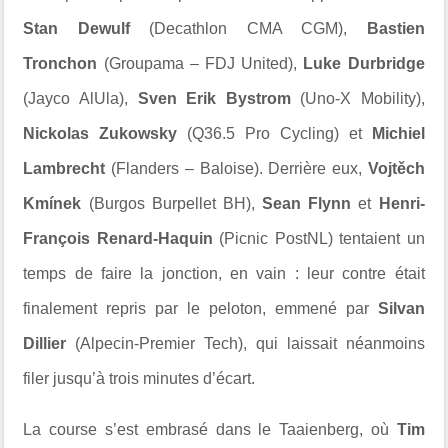
Stan Dewulf
(Decathlon CMA CGM),
Bastien
Tronchon
(Groupama – FDJ United),
Luke Durbridge
(Jayco AlUla),
Sven Erik Bystrom
(Uno-X Mobility),
Nickolas Zukowsky
(Q36.5 Pro Cycling) et
Michiel
Lambrecht
(Flanders – Baloise). Derrière eux,
Vojtěch
Kmínek
(Burgos Burpellet BH),
Sean Flynn
et
Henri-
François Renard-Haquin
(Picnic PostNL) tentaient un
temps de faire la jonction, en vain : leur contre était
finalement repris par le peloton, emmené par
Silvan
Dillier
(Alpecin-Premier Tech), qui laissait néanmoins
filer jusqu’à trois minutes d’écart.
La course s’est embrasé dans le Taaienberg, où
Tim