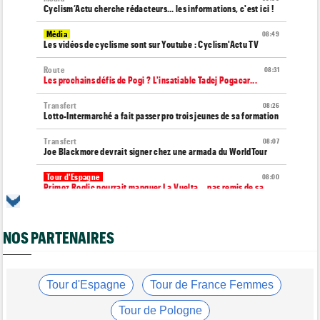
Cyclism’Actu cherche rédacteurs… les informations, c'est ici !
Média
08:49
Les vidéos de cyclisme sont sur Youtube : Cyclism'Actu TV
Route
08:31
Les prochains défis de Pogi ? L'insatiable Tadej Pogacar...
Transfert
08:26
Lotto-Intermarché a fait passer pro trois jeunes de sa formation
Transfert
08:07
Joe Blackmore devrait signer chez une armada du WorldTour
Tour d'Espagne
08:00
Primoz Roglic pourrait manquer La Vuelta... pas remis de sa
chute
Route
07:49
NOS PARTENAIRES
Un espoir de 16 ans très lourdement blessé, percuté par une
voiture !
Route
07:26
Vingegaard aurait du mal à supporter la domination de Tadej
Tour d'Espagne
Tour de France Femmes
Pogacar...
Tour de Pologne
Tour d'Espagne
07:00