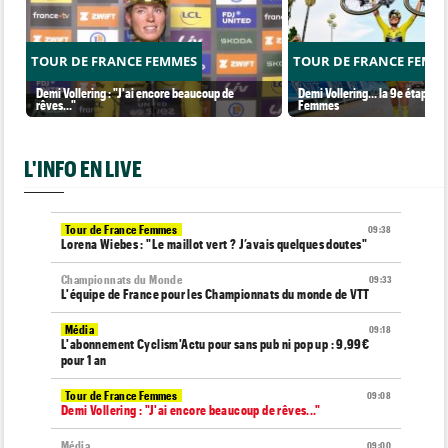
TOUR DE FRANCE FEMMES
TOUR DE FRANCE FEMM
Demi Vollering : "J'ai encore beaucoup de
Demi Vollering... la 9e étape et
rêves..."
Femmes
L'INFO EN LIVE
Tour de France Femmes
09:38
Lorena Wiebes : "Le maillot vert ? J’avais quelques doutes"
Championnats du Monde
09:33
L'équipe de France pour les Championnats du monde de VTT
Média
09:18
L'abonnement Cyclism'Actu pour sans pub ni pop up : 9,99€
pour 1 an
Tour de France Femmes
09:08
Demi Vollering : "J'ai encore beaucoup de rêves..."
Média
09:00