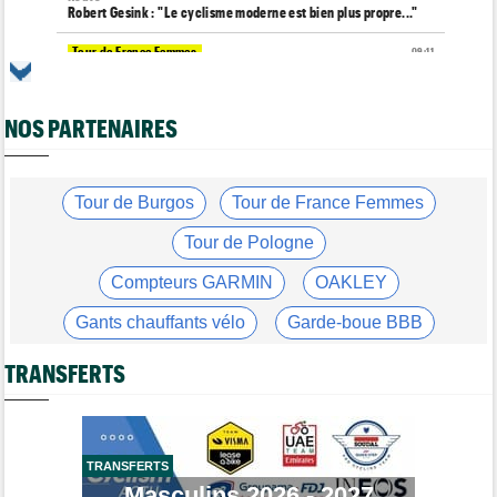
Robert Gesink : "Le cyclisme moderne est bien plus propre..."
Tour de France Femmes
09:11
Kasia Niewiadoma, furieuse : "Célia Gery m'a bloquée..."
Tour de Burgos
09:00
NOS PARTENAIRES
La poisse continue pour Jarno Widar, contraint à l'abandon
Média
08:40
Les vidéos de cyclisme sont sur Dailymotion : Cyclism'Actu TV
Tour de Burgos
Tour de France Femmes
Route
08:20
Un espoir de 16 ans très lourdement blessé, percuté par une
Tour de Pologne
voiture !
Compteurs GARMIN
OAKLEY
Tour de France Femmes
08:00
La peloton du Tour de France Femmes... 21 abandons
Gants chauffants vélo
Garde-boue BBB
Route
07:40
Casque ABUS
Jeu de Vélo
Anton Schiffer encore victime d'une fracture de la clavicule
TRANSFERTS
Brassard Fréquence Cardiaque
Tour de France Femmes
07:20
Chaînes et horaires… La diffusion TV de la 9e étape du Tour
Tour de France Femmes
07:00
TRANSFERTS
Pauline Ferrand-Prévot a abandonné le Tour Femmes, malade
Masculins 2026 - 2027