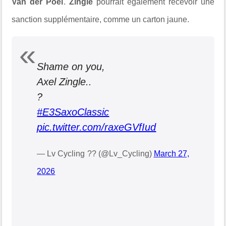
Van der Poel
.
Zingle
pourrait également recevoir une
sanction supplémentaire, comme un carton jaune.
Shame on you,
Axel Zingle..
?
#E3SaxoClassic
pic.twitter.com/raxeGVfIud
— Lv Cycling ?? (@Lv_Cycling)
March 27,
2026