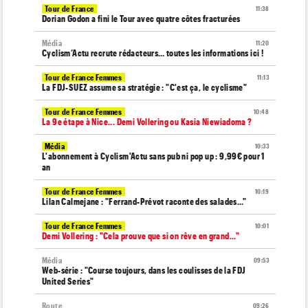
Tour de France
11:38
Dorian Godon a fini le Tour avec quatre côtes fracturées
Média
11:20
Cyclism’Actu recrute rédacteurs… toutes les informations ici !
Tour de France Femmes
11:13
La FDJ-SUEZ assume sa stratégie : "C'est ça, le cyclisme"
Tour de France Femmes
10:48
La 9e étape à Nice... Demi Vollering ou Kasia Niewiadoma ?
Média
10:33
L'abonnement à Cyclism'Actu sans pub ni pop up : 9,99€ pour 1
an
Tour de France Femmes
10:19
Lilan Calmejane : "Ferrand-Prévot raconte des salades…"
Tour de France Femmes
10:01
Demi Vollering : "Cela prouve que si on rêve en grand..."
Média
09:53
Web-série : "Course toujours, dans les coulisses de la FDJ
United Series"
Route
09:26