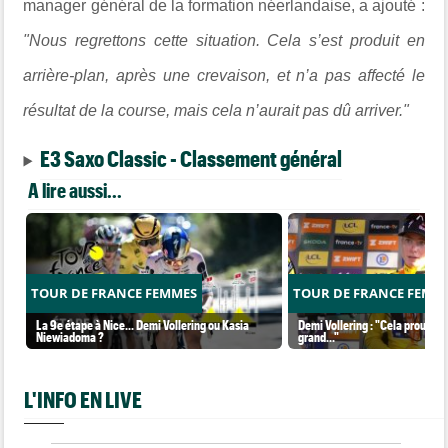
manager général de la formation néerlandaise, a ajouté :
"Nous regrettons cette situation. Cela s’est produit en
arrière-plan, après une crevaison, et n’a pas affecté le
résultat de la course, mais cela n’aurait pas dû arriver."
E3 Saxo Classic - Classement général
A lire aussi...
TOUR DE FRANCE FEMMES
TOUR DE FRANCE FEMM
La 9e étape à Nice... Demi Vollering ou Kasia
Demi Vollering : "Cela prouve q
Niewiadoma ?
grand..."
L'INFO EN LIVE