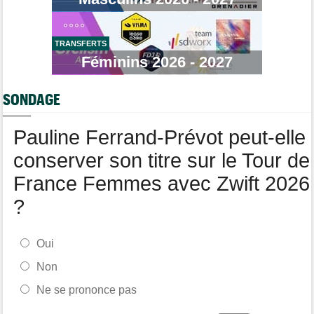
Tour de Burgos
06:48
Felix Gall : "Ma 1ère victoire sur un classement général..."
TRANSFERTS
Transfert
08/08
Lotto-Intermarché fait passer pro trois jeunes de sa formation
Féminins 2026 - 2027
Transfert
08/08
Joe Blackmore devrait signer chez une armada du WorldTour
SONDAGE
Pauline Ferrand-Prévot peut-elle
conserver son titre sur le Tour de
France Femmes avec Zwift 2026
?
Oui
Non
Ne se prononce pas