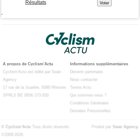
Résultats
-
A propos de Cyclism'Actu
Informations supplémentaires
Cyclism'Actu est édité par Swar-
Devenir partenaire
Agency
Nous contacter
17 rue de la Suarlée, 5080 Rhisnes
Tennis Actu
SPRLS BE 0836.273.820
Qui sommes-nous ?
Conditions Générales
Données Personnelles
© Cyclism'Actu
Tous droits réservés
Produit par
Swar Agency
.
©2008-2026