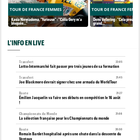
TOUR DE FRANCE FEMMES
TOUR DE FRANCE FEMM
Kasia Niewiadoma, "furieuse" : "Célia Gery m'a
Demi Vollering : "Cela prouve q
bloquée..."
grand..."
L'INFO EN LIVE
Transfert
22:05
Lotto-Intermarché fait passer pro trois jeunes de sa formation
Transfert
21:45
Joe Blackmore devrait signer chez une armada du WorldTour
Route
21:27
Émilien Jacquelin va faire ses débuts en compétition le 16 août
!
Championnats du Monde
21:08
La sélection française pour les Championnats du monde
Route
20:50
Romain Bardet hospitalisé après une chute dans la descente du
Ventoux