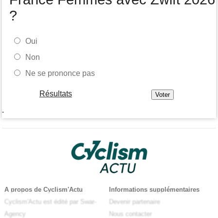
?
Oui
Non
Ne se prononce pas
Résultats
-
A propos de Cyclism'Actu
Informations supplémentaires
Cyclism'Actu est édité par Swar-
Devenir partenaire
Agency
Nous contacter