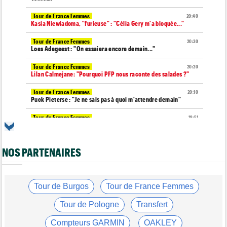
Tour de France Femmes
20:40
Kasia Niewiadoma, "furieuse" : "Célia Gery m'a bloquée..."
Tour de France Femmes
20:30
Loes Adegeest : "On essaiera encore demain..."
Tour de France Femmes
20:20
Lilan Calmejane: "Pourquoi PFP nous raconte des salades ?"
Tour de France Femmes
20:10
Puck Pieterse : "Je ne sais pas à quoi m'attendre demain"
Tour de France Femmes
19:51
Niedermaier : "J’ai dit à Kasia que ce n’est pas fini"
Tour de Burgos
19:45
NOS PARTENAIRES
Felix Gall : "Ma 1ère victoire au général : un accomplissement !"
Tour de France Femmes
19:32
Lorena Wiebes : "Je dois encore finir la journée de demain"
Tour de Burgos
Tour de France Femmes
Tour de France Femmes
19:13
Demi Vollering : "Cela prouve que si on rêve en grand..."
Tour de Pologne
Transfert
Tour d'Espagne
19:04
Compteurs GARMIN
OAKLEY
Le parcours de la 20e étape modifié à cause d'éboulements