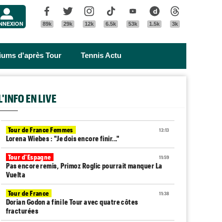
Menu
Facebook
Twitter
Instagram
Tik Tok
Youtube
Dailymotion
Threads
NNEXION
89k
29k
12k
6.5k
53k
1.5k
3k
riums d'après Tour
Tennis Actu
L'INFO EN LIVE
Tour de France Femmes
12:13
Lorena Wiebes : "Je dois encore finir..."
Tour d'Espagne
11:59
Pas encore remis, Primoz Roglic pourrait manquer La
Vuelta
Tour de France
11:38
Dorian Godon a fini le Tour avec quatre côtes
fracturées