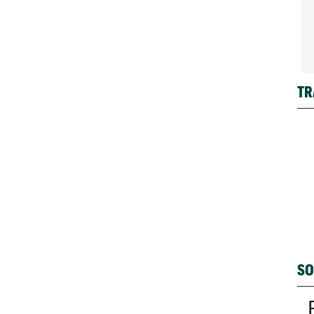
TR
SO