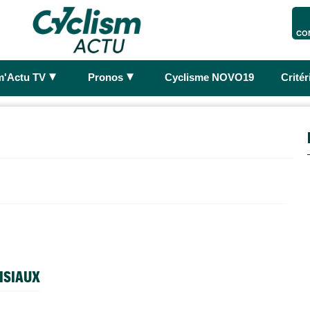
CO
►
►
m'Actu TV
Pronos
Cyclisme NOVO19
Crité
BISIAUX