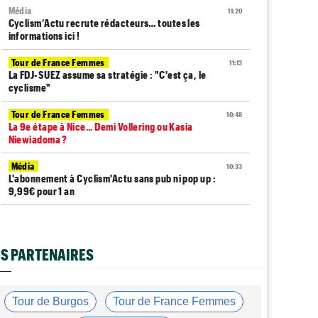
Média
11:20
Cyclism’Actu recrute rédacteurs… toutes les
informations ici !
Tour de France Femmes
11:13
La FDJ-SUEZ assume sa stratégie : "C'est ça, le
cyclisme"
Tour de France Femmes
10:48
La 9e étape à Nice... Demi Vollering ou Kasia
Niewiadoma ?
Média
10:33
L'abonnement à Cyclism'Actu sans pub ni pop up :
9,99€ pour 1 an
Tour de France Femmes
10:19
Lilan Calmejane : "Ferrand-Prévot raconte des
salades…"
S PARTENAIRES
Tour de France Femmes
10:01
Demi Vollering : "Cela prouve que si on rêve en grand..."
Tour de Burgos
Tour de France Femmes
Média
09:53