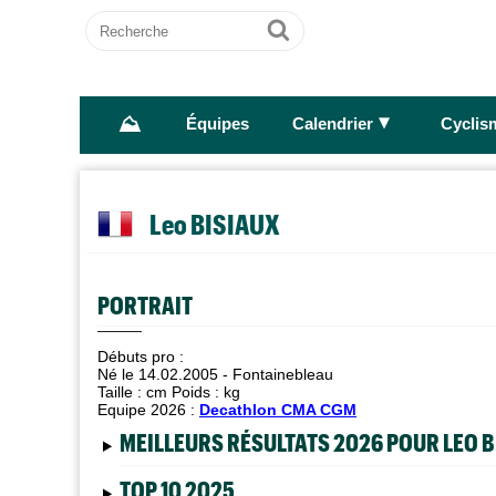
Recherche
Ok
⛰
►
Équipes
Calendrier
Cyclis
Leo BISIAUX
PORTRAIT
Débuts pro :
Né le 14.02.2005 - Fontainebleau
Taille :
cm Poids :
kg
Equipe 2026 :
Decathlon CMA CGM
MEILLEURS RÉSULTATS 2026 POUR LEO 
TOP 10 2025